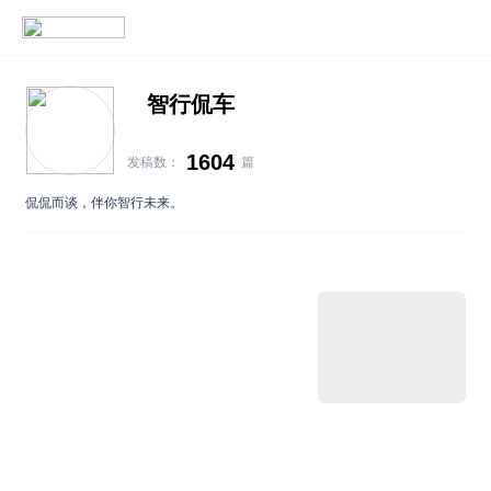
智行侃车
1604
发稿数：
篇
侃侃而谈，伴你智行未来。