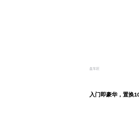
盘车匠
入门即豪华，置换10