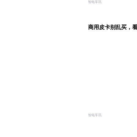
智电车讯
商用皮卡别乱买，
智电车讯