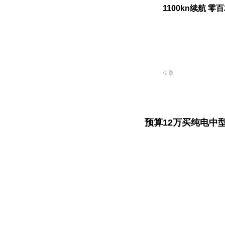
1100kn续航 零百
引擎
预算12万买纯电中