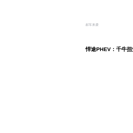
郝车来袭
悍途PHEV：千牛