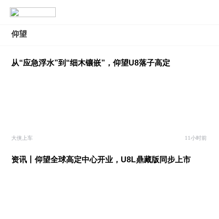
仰望
从“应急浮水”到“细木镶嵌”，仰望U8落子高定
大侠上车
11小时前
资讯丨仰望全球高定中心开业，U8L鼎藏版同步上市