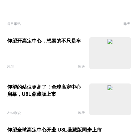
每日车讯
昨天
仰望开高定中心，想卖的不只是车
汽湃
昨天
仰望的站位更高了！全球高定中心
启幕，U8L鼎藏版上市
Auto欣说
昨天
仰望全球高定中心开业 U8L鼎藏版同步上市