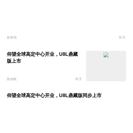
新座驾
昨天
仰望全球高定中心开业，U8L鼎藏
版上市
陈波帆
昨天
仰望全球高定中心开业，U8L鼎藏版同步上市