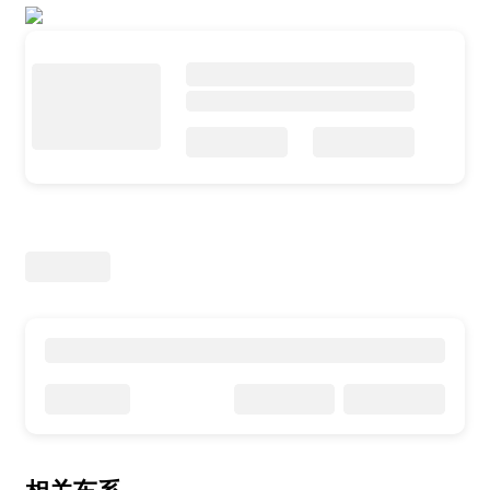
指导价：
/
/
参数
询底价
款
万
询底价
参数配置
官方报价：