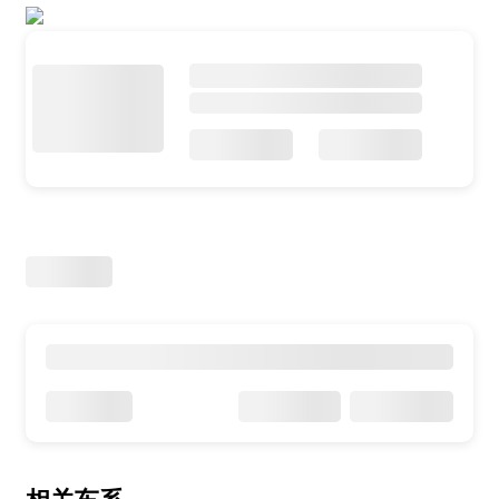
指导价：
/
/
参数
询底价
款
万
询底价
参数配置
官方报价：