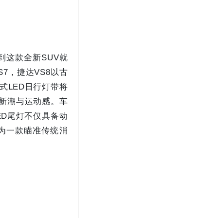
到这款全新SUV就
7，捷达VS8以古
式LED日行灯带将
着新潮与运动感。车
ED尾灯不仅具备动
为一款瞄准传统消