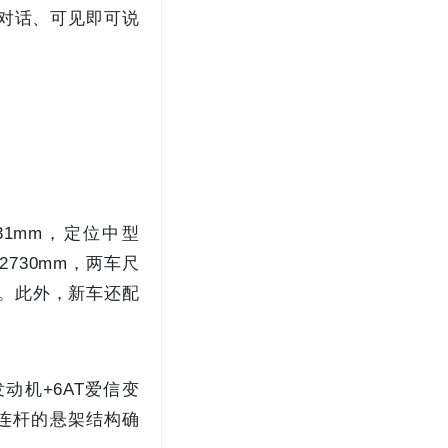
续对话、可见即可说
731mm，定位中型
2730mm，两车尺
幕。此外，新车还配
发动机+6AT爱信变
多连杆的悬架结构确