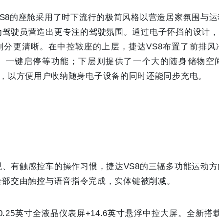
VS8的座舱采用了时下流行的极简风格以营造居家氛围与
为驾驶员营造出更专注的驾驶氛围。通过电子怀挡的设计，
划分更清晰。在中控鞍座的上层，捷达VS8布置了前排风
、一键启停等功能；下层则提供了一个大的随身储物空
-C接口，以方便用户收纳随身电子设备的同时还能同步充电。
观、有触感控车的操作习惯，捷达VS8的三辐多功能运动
全部交由触控与语音指令完成，实体键被削减。
10.25英寸全液晶仪表屏+14.6英寸悬浮中控大屏。全新