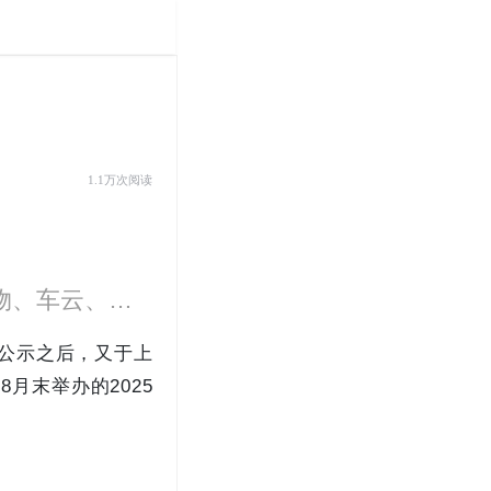
1.1万次阅读
青橙汽车是一家专业汽车产经**平台，设有行业、人物、车云、专栏等7大板块、20余项栏目，汇集多名资深媒体，汽车、财经领域专家，以专业独到的视角，洞察汽车市场最新动向，深度解读行业现状。
息公示之后，又于上
月末举办的2025