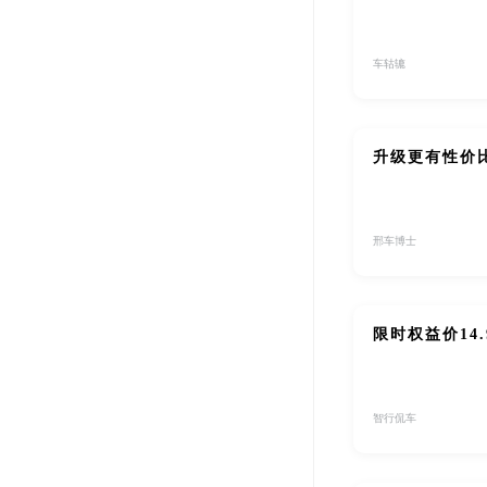
车轱辘
升级更有性价比
邢车博士
限时权益价14
智行侃车