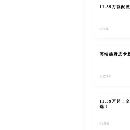
11.59万就
車言道
高端越野皮卡新
乐之汽车
11.59万起
选！
Car路里