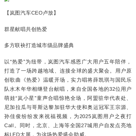
【岚图汽车CEO卢放】
群星献唱共创热爱
多方联袂打造城市级品牌盛典
以“热爱”为纽带，岚图汽车感恩广大用户五年陪伴，
打造了一场跨越地域、连接全球的盛大聚会。用户原
创歌曲《热爱》温暖开场，实力唱将薛凯琪与国民乐
队水木年华相继登台献唱，来自全国各地的32位用户
萌娃“岚小星”童声合唱惊艳全场，阿盟驻华代表处、
尼加拉瓜与哥斯达黎加驻华大使和奥运冠军王宗源、
孙佳俊纷纷发来祝福视频，为2025岚图用户之夜打
Call。同时，北京、上海等全国27城用户自发点亮地
标LED大屏，为这场热爱盛会助威。