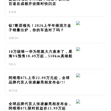
百道在成都开设限时快闪店
车市谈
钛7断层领先！2026上半年插混方盒
子销量出炉，你的车选对了吗？
优视汽车
10万级唯一华为乾崑大六座来了，星
海V6预售10.49万起，510km真续航
李特儿
阿维塔07L上市22.99万元起，全球
品牌代言人张凌赫亮相发布会!!!
第5车道
全球品牌代言人张凌赫亮相发布会，
阿维塔07L限时权益价21.99万起