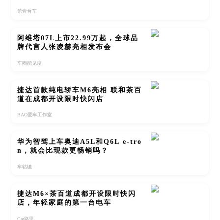
第壹台车
阿维塔07L上市22.99万起，全球品
牌代言人张凌赫亮相发布会
车圈能见度
捷达首款纯电轿车M6亮相 联和茶百
道在成都开设限时快闪店
BAO爱车工作室
华为智驾上车奥迪A5L和Q6L e-tro
n，就会比现款更畅销吗？
车轱辘
捷达M6×茶百道成都开设限时快闪
店，年轻家庭的第一台电车
Car路里