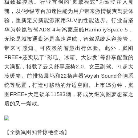
极致操控感。行业首创的“岚擎模式”为驾驶注入灵
魂，以4秒级零百加速性能为用户带来激情畅爽驾驶体
验，重新定义新能源家用SUV的性能边界。行业首搭
华为乾崑智驾ADS 4与鸿蒙座舱HarmonySpace 5，
无论是城市通勤还是高速巡航，智驾系统从容接管，
带来可感知、可依赖的智慧出行体验。此外，岚图
FREE+还实现了“彩电、冰箱、大沙发”等舒享配置的
大满配，搭载了云朵舒享座椅2.0、女王副驾、7L超大
冷暖箱、前排拓展坞和22扬声器Voyah Sound音响系
统等配置，打造可移动的舒适空间。上市15分钟，岚
图FREE+大定锁单11583辆，将成为继岚图梦想家之
后的又一爆款。
【全新岚图知音惊艳登场】