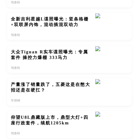
驾春秋
全新吉利星越L谍照曝光：竖条格栅
+双联屏内饰，混动插混双动力
驾春秋
大众Tiguan R实车谍照曝光：专属
套件 操控力爆棚 333马力
驾春秋
产量涨了销量跌了，五菱这是在憋大
招还是在硬扛？
车德钢
仰望U8L鼎藏版上市，鼎型大灯+四
座行政套件，续航1205km
驾春秋