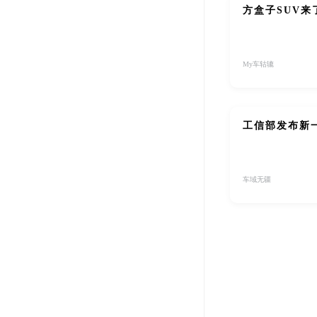
方盒子SUV
My车轱辘
工信部发布新一
车域无疆