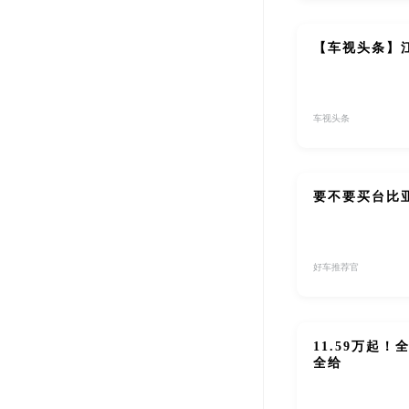
【车视头条】江
车视头条
要不要买台比
好车推荐官
11.59万起！
全给