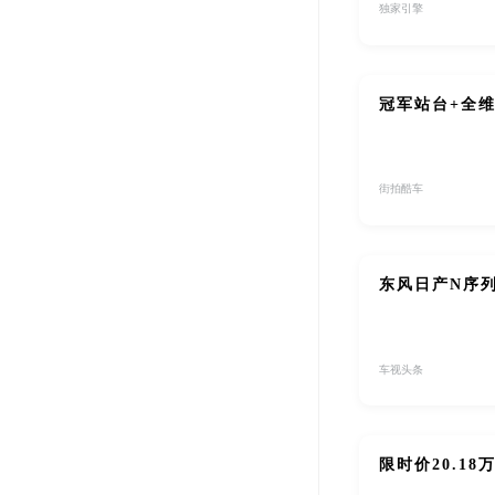
独家引擎
冠军站台+全维
街拍酷车
东风日产N序列
车视头条
限时价20.1