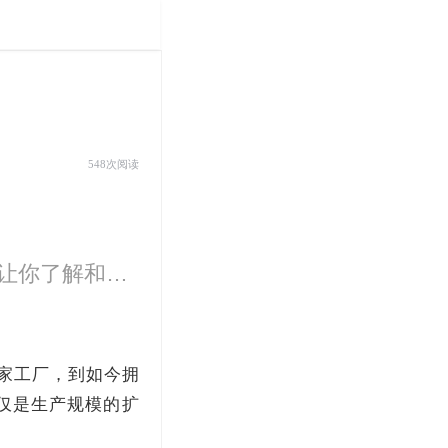
548次阅读
源自德国auto motor und sport，75年专注汽车测试，让你了解和喜欢汽车！
一家工厂，到如今拥
不仅是生产规模的扩