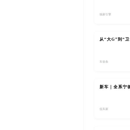
独家引擎
从“大G”到“
车壹条
新车｜全系宁德
侃车家