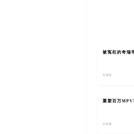
被冤枉的奇瑞等
车壹条
重塑百万MP
中车网