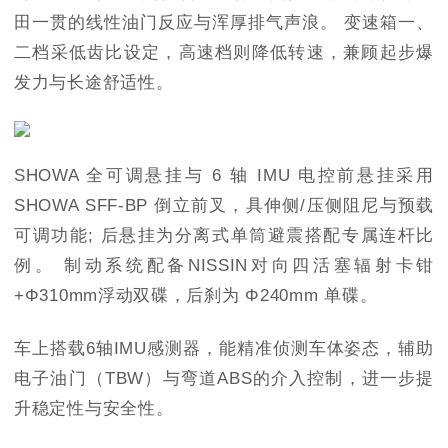
田一贯的线性油门反应与浑厚排气声浪。 变速箱一、
二档采低齿比设定，高速档则降低转速，兼顾起步爆
发力与长途舒适性。
SHOWA 全可调悬挂与 6 轴 IMU 电控前悬挂采用
SHOWA SFF-BP 倒立前叉，具伸侧/压侧阻尼与预载
可调功能; 后悬挂为分离式单筒避震搭配专属连杆比
例。 制动系统配备NISSIN对向四活塞辐射卡钳
+Φ310mm浮动双碟，后刹为 Φ240mm 单碟。
车上搭载6轴IMU感测器，能精准侦测车体姿态，辅助
电子油门（TBW）与弯道ABS的介入控制，进一步提
升稳定性与安全性。