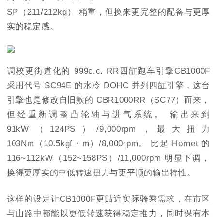
SP（211/212kg） 稍重，但换来更完整的配备与更厚
实的稳定感。
调校更街道化的 999c.c. RR四缸跑车引擎CB1000F
采用代号 SC94E 的水冷 DOHC 并列四缸引擎，这台
引擎也是修改自旧款的 CBR1000RR（SC77）而来，
但经重新调整凸轮轴与进气系统。 输出来到
91kW（124PS）/9,000rpm，最大扭力
103Nm（10.5kgf・m）/8,000rpm。 比起 Hornet 的
116~112kW（152~158PS）/11,000rpm 明显下调，
换得更厚实的中低转速扭力与更平顺的输出特性。
这样的设定让CB1000F更贴近实际骑乘需求，在市区
与山路中都能以更低转速获得稳定推力，同时保有本