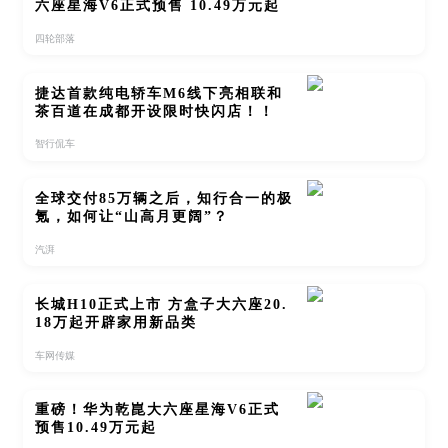
六座星海V6正式预售 10.49万元起
四轮部落
捷达首款纯电轿车M6线下亮相联和
茶百道在成都开设限时快闪店！！
智行侃车
全球交付85万辆之后，知行合一的极
氪，如何让“山高月更阔”？
汽湃
长城H10正式上市 方盒子大六座20.
18万起开辟家用新品类
车网传媒
重磅！华为乾崑大六座星海V6正式
预售10.49万元起