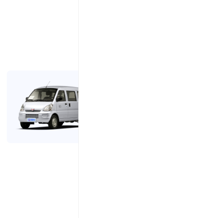
五菱荣光
5.1万起