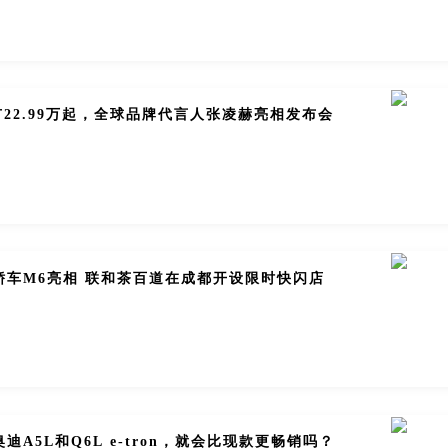
市22.99万起，全球品牌代言人张凌赫亮相发布会
轿车M6亮相 联和茶百道在成都开设限时快闪店
迪A5L和Q6L e-tron，就会比现款更畅销吗？