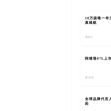
10万级唯一华
真续航
李特儿
阿维塔07L上
第5车道
全球品牌代言人
起