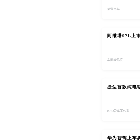
第壹台车
阿维塔07L上
车圈能见度
捷达首款纯电
BAO爱车工作室
华为智驾上车奥