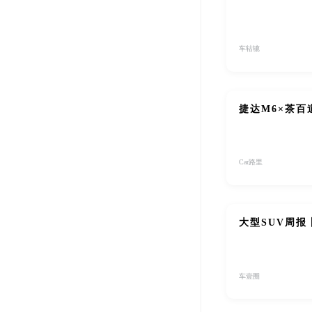
车轱辘
捷达M6×茶
Car路里
大型SUV周报
车壹圈