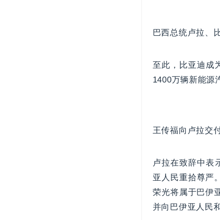
巴西总统卢拉、
至此，比亚迪成
1400万辆新能
王传福向卢拉交付
卢拉在致辞中表
亚人民重拾尊严
荣光将属于巴伊
并向巴伊亚人民