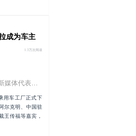
卢拉成为车主
1.3万次阅读
知名KOL车叔领衔打造，让你成为懂车帝！汽车领域新媒体代表，分享汽车知识，购车秘籍，选购技巧，行业**，热点事件。精选内容，独到观点，深度评论！
西乘用车工厂正式下
阿尔克明、中国驻
裁王传福等嘉宾，