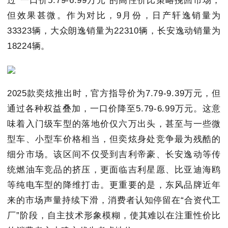
过“一口价5.79-6.99万元”的高性价比策略挽回市场，
但效果甚微。作为对比，9月份，日产轩逸销量为
33323辆，大众朗逸销量为22310辆，长安逸动销量为
18224辆。
2025款奕炫推出时，官方指导价为7.79-9.39万元，但
通过各种权益叠加，一口价降至5.79-6.99万元。这意
味着入门级车型的落地价仅六万出头，甚至与一些微
型车、小型车价格相当，但奕炫身处竞争最为残酷的
细分市场。该区间不仅受到吉利帝豪、长安逸动等传
统燃油车竞品的挤压，更面临吉利星愿、比亚迪海鸥
等纯电车型的降维打击。更重要的是，东风品牌近年
来的市场声量持续下滑，消费者认知停留在“合资代工
厂”阶段，自主技术形象模糊，使其难以在注重性价比