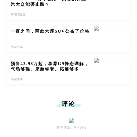
汽大众能否止跌？
车圈能见度
一夜之间，两款六座SUV公布了价格
图说汽车
预售43.98万起，享界G9静态详解，
气场够强、座舱够奢、拓展够多
车视头条
评论
暂无评论，抢占沙发