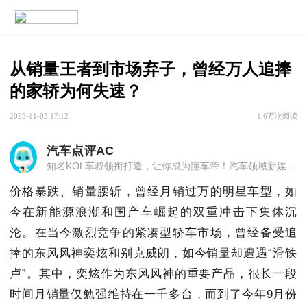
从销量王者到市场弃子，曾经万人追捧
的家轿为何失速？
2025-11-03 17:12
1.6万次阅读
汽车点评AC
知名KOL车叔领衔打造，让你成为懂车帝！汽车领域新媒体代表，分享汽车知识，购车秘籍，选购技巧，行业**，热点事件。精选内容，独到观点，深度评论！
价格暴跌、销量腰斩，曾经月销过万的明星车型，如
今在新能源浪潮和国产车崛起的双重冲击下集体沉
沦。在当今激烈竞争的紧凑型轿车市场，曾经备受追
捧的东风风神奕炫和别克威朗，如今销量却遭遇“滑铁
卢”。其中，奕炫作为东风风神的重要产品，很长一段
时间月销量仅勉强维持在一千多台，而到了今年9月份