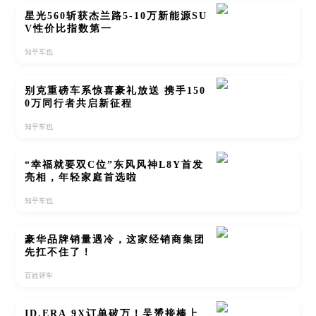
星光560斩获杰兰路5-10万新能源SU
V性价比指数第一
知乎车也
别克重磅车系惊喜豪礼放送 携手150
0万同行者共启新征程
知乎车也
“幸福就要双C位”东风风神L8Y首发
亮相，年轻家庭首选啦
知乎车也
豪华品牌销量遇冷，这家经销商集团
先扛不住了！
百姓评车
ID.ERA 9X订单破万！吴赟接棒上