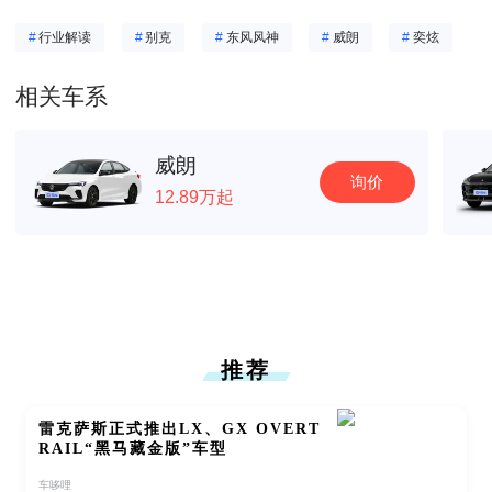
#
行业解读
#
别克
#
东风风神
#
威朗
#
奕炫
相关车系
威朗
询价
12.89万起
推荐
雷克萨斯正式推出LX、GX OVERT
RAIL“黑马藏金版”车型
车哆哩