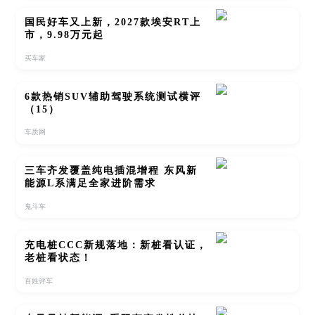
国民好车又上新，2027款埃安RT上
市，9.98万元起
买车家
6款热销SUV辅助驾驶系统测试横评
（15）
车质网
三车齐发覆盖纯电插混增程 东风新
能源L系满足全家进阶需求
鬼斗车
充电桩CCC新规落地：新桩看认证，
老桩看状态！
百姓评车