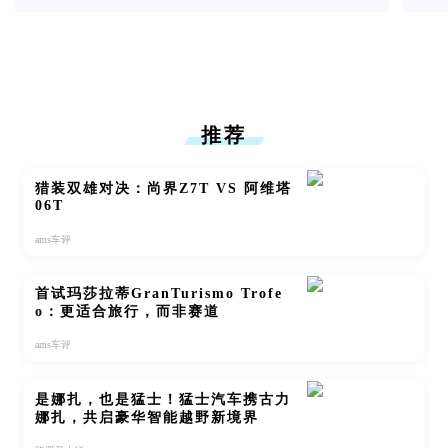
推荐
猎装双雄对决：尚界Z7T VS 阿维塔
06T
ams车评
首试玛莎拉蒂GranTurismo Trofe
o：更适合旅行，而非赛道
ams车评
是娜扎，也是猛士！猛士汽车携古力
娜扎，共启豪华智能越野新境界