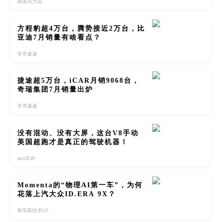
路遥马力说
方程豹超4万台，腾势接近2万台，比
亚迪7月销量有啥看点？
车市速递
捷途超5万台，iCAR月销9068台，
奇瑞集团7月销量出炉
车市速递
没有混动、没有大屏，这台V8手动
美国超跑才是真正的驾驶机器！
ams车评
Momenta的“物理AI第一车”，为何
花落上汽大众ID.ERA 9X？
新车新技术GT