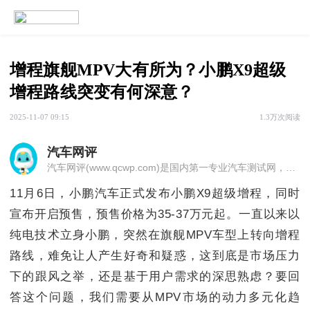
增程旗舰MPV大有所为？小鹏X9超级
增程路线突变有何深意？
2025-11-07 09:15
1.3万次阅读
汽车网评
汽车网评(www.qcwp.com)是国内第一专业汽车测试网，它能及时为广大消者提供汽车各方面的性能检测数据、油耗查询、故障码查询、最新的汽车**，加深车主对汽车有一个全新了解，帮助那些即将购车的消费者做出最正确的选择。
11月6日，小鹏汽车正式发布小鹏X9超级增程，同时
宣布开启预售，预售价格为35-37万元起。一直以来以
纯电技术立身小鹏，突然在旗舰MPV车型上转向增程
路线，难免让人产生好奇和疑惑，这到底是市场压力
下的跟风之举，还是基于用户需求的深思熟虑？要回
答这个问题，我们需要从MPV市场的动力多元化趋