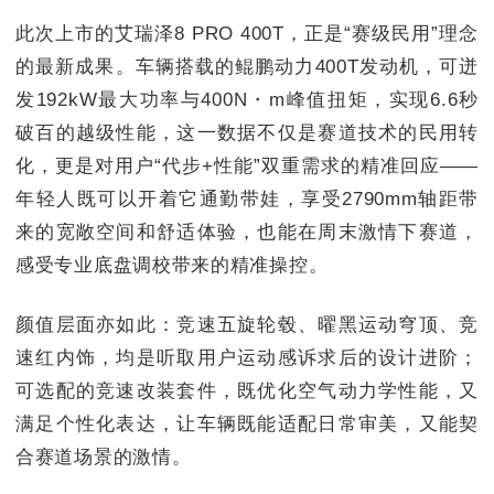
此次上市的艾瑞泽8 PRO 400T，正是“赛级民用”理念
的最新成果。车辆搭载的鲲鹏动力400T发动机，可迸
发192kW最大功率与400N・m峰值扭矩，实现6.6秒
破百的越级性能，这一数据不仅是赛道技术的民用转
化，更是对用户“代步+性能”双重需求的精准回应——
年轻人既可以开着它通勤带娃，享受2790mm轴距带
来的宽敞空间和舒适体验，也能在周末激情下赛道，
感受专业底盘调校带来的精准操控。
颜值层面亦如此：竞速五旋轮毂、曜黑运动穹顶、竞
速红内饰，均是听取用户运动感诉求后的设计进阶；
可选配的竞速改装套件，既优化空气动力学性能，又
满足个性化表达，让车辆既能适配日常审美，又能契
合赛道场景的激情。