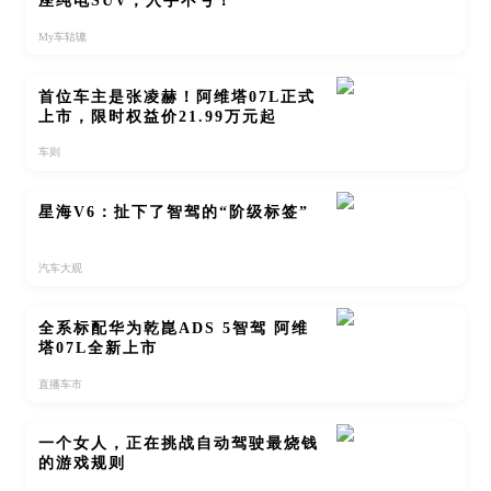
座纯电SUV，入手不亏！
My车轱辘
首位车主是张凌赫！阿维塔07L正式
上市，限时权益价21.99万元起
车则
星海V6：扯下了智驾的“阶级标签”
汽车大观
全系标配华为乾崑ADS 5智驾 阿维
塔07L全新上市
直播车市
一个女人，正在挑战自动驾驶最烧钱
的游戏规则