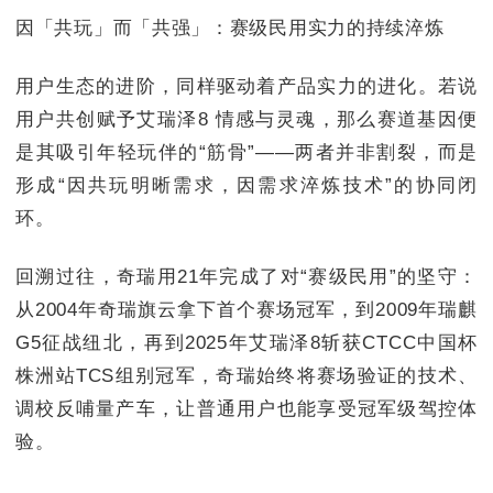
因「共玩」而「共强」：赛级民用实力的持续淬炼
用户生态的进阶，同样驱动着产品实力的进化。若说
用户共创赋予艾瑞泽8 情感与灵魂，那么赛道基因便
是其吸引年轻玩伴的“筋骨”——两者并非割裂，而是
形成“因共玩明晰需求，因需求淬炼技术”的协同闭
环。
回溯过往，奇瑞用21年完成了对“赛级民用”的坚守：
从2004年奇瑞旗云拿下首个赛场冠军，到2009年瑞麒
G5征战纽北，再到2025年艾瑞泽8斩获CTCC中国杯
株洲站TCS组别冠军，奇瑞始终将赛场验证的技术、
调校反哺量产车，让普通用户也能享受冠军级驾控体
验。