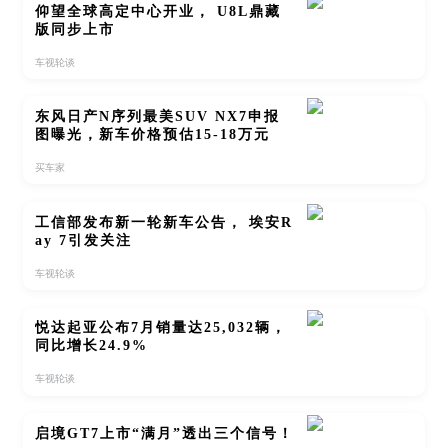
仰望全球高定中心开业， U8L鼎藏
版同步上市
车视轮谈
东风日产N序列最美SUV NX7申报
图曝光，新车价格预估15-18万元
买车家
工信部发布新一轮新车公告， 埃安R
ay 7引发关注
车视轮谈
悦达起亚公布7月销量达25,032辆，
同比增长24.9%
车视轮谈
启境GT7上市“满月”透出三个信号！