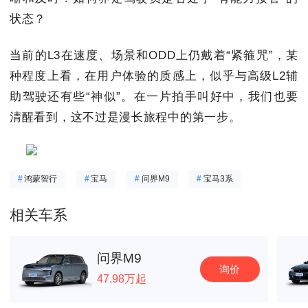
状态？
当前的L3在速度、场景和ODD上仍戴着“紧箍咒”，某
种程度上看，在用户体验的质感上，似乎与高级L2辅
助驾驶还有些“神似”。在一片拍手叫好中，我们也要
清醒看到，这不过是漫长旅程中的第一步。
#
鸿蒙智行
#
宝马
#
问界M9
#
宝马3系
相关车系
问界M9
询价
47.98万起