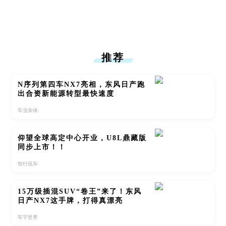
推荐
N序列第四车NX7亮相，东风日产跑
出合资新能源转型最快速度
车业杂谈
仰望全球高定中心开业，U8L鼎藏版
同步上市！！
智行侃车
15万级插混SUV“卷王”来了！东风
日产NX7这手牌，打得真漂亮
车宇世界