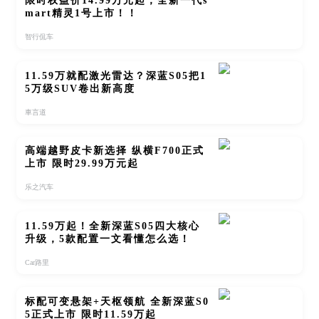
限时权益价14.99万元起，全新一代s
mart精灵1号上市！！
智行侃车
11.59万就配激光雷达？深蓝S05把1
5万级SUV卷出新高度
車言道
高端越野皮卡新选择 纵横F700正式
上市 限时29.99万元起
乐之汽车
11.59万起！全新深蓝S05四大核心
升级，5款配置一文看懂怎么选！
Car路里
标配可变悬架+天枢领航 全新深蓝S0
5正式上市 限时11.59万起