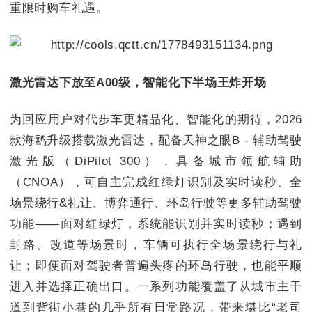
重限时购车礼遇。
激光雷达下放至A00级，智能化下半场王炸开场
为回应用户对代步车更精品化、智能化的期待，2026
款海鸥升级搭载激光雷达，配备天神之眼B - 辅助驾驶
激光版（DiPilot 300），具备城市领航辅助
（CNOA），可自主完成红绿灯识别及实时读秒、全
场景绕行&礼让、博弈通行、环岛行驶等更多辅助驾驶
功能——面对红绿灯，系统能识别并实时读秒；遇到
封路、改道等场景时，车辆可执行全场景绕行与礼
让；即便面对驾驶者普遍头疼的环岛行驶，也能平顺
进入并选择正确出口。一系列功能覆盖了从城市主干
道到背街小巷的几乎所有日常路况，带来堪比“老司