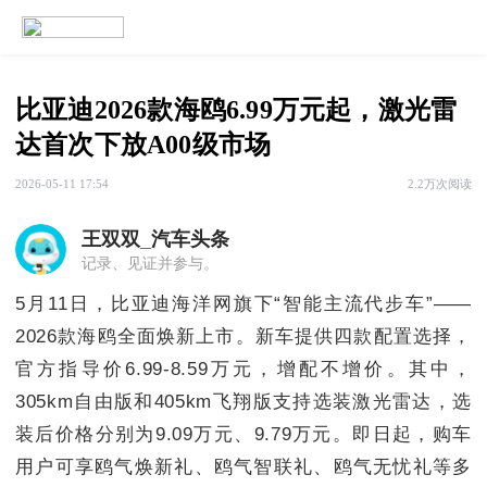
比亚迪2026款海鸥6.99万元起，激光雷
达首次下放A00级市场
2026-05-11 17:54
2.2万次阅读
王双双
_汽车头条
记录、见证并参与。
5月11日，比亚迪海洋网旗下“智能主流代步车”——
2026款海鸥全面焕新上市。新车提供四款配置选择，
官方指导价6.99-8.59万元，增配不增价。其中，
305km自由版和405km飞翔版支持选装激光雷达，选
装后价格分别为9.09万元、9.79万元。即日起，购车
用户可享鸥气焕新礼、鸥气智联礼、鸥气无忧礼等多