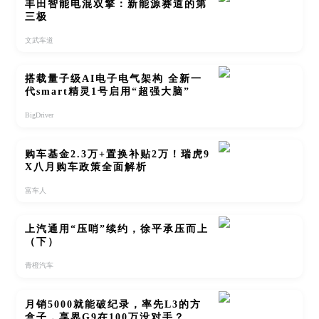
丰田智能电混双擎：新能源赛道的第
三极
文武车道
搭载量子级AI电子电气架构 全新一
代smart精灵1号启用“超强大脑”
BigDriver
购车基金2.3万+置换补贴2万！瑞虎9
X八月购车政策全面解析
富车人
上汽通用“压哨”续约，徐平承压而上
（下）
青橙汽车
月销5000就能破纪录，率先L3的方
盒子，享界G9在100万没对手？