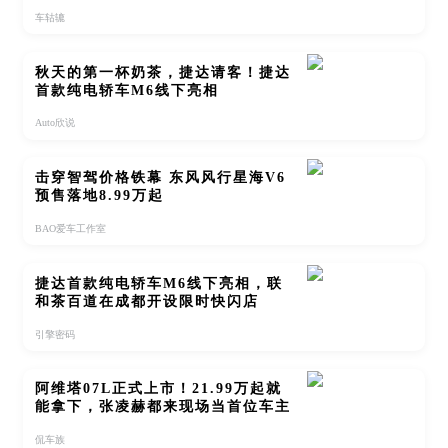
车轱辘
秋天的第一杯奶茶，捷达请客！捷达
首款纯电轿车M6线下亮相
Auto欣说
击穿智驾价格铁幕 东风风行星海V6
预售落地8.99万起
BAO爱车工作室
捷达首款纯电轿车M6线下亮相，联
和茶百道在成都开设限时快闪店
引擎密码
阿维塔07L正式上市！21.99万起就
能拿下，张凌赫都来现场当首位车主
侃车族