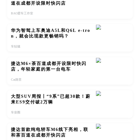
道在成都开设限时快闪店
BAO爱车工作室
华为智驾上车奥迪A5L和Q6L e-tro
n，就会比现款更畅销吗？
车轱辘
捷达M6×茶百道成都开设限时快闪
店，年轻家庭的第一台电车
Car路里
大型SUV周报丨“9系”已超30款！蔚
来ES9交付破2万辆
车壹圈
捷达首款纯电轿车M6线下亮相，联
和茶百道在成都开快闪店