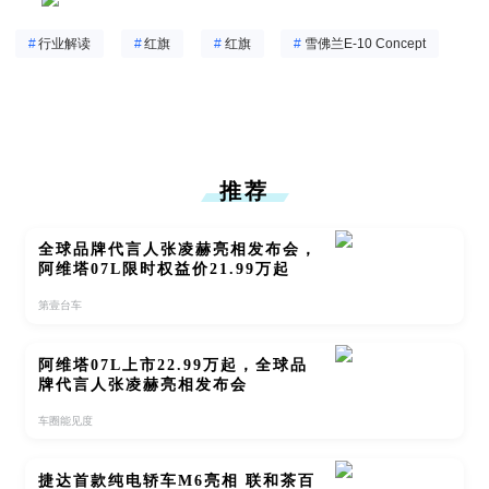
#
行业解读
#
红旗
#
红旗
#
雪佛兰E-10 Concept
推荐
全球品牌代言人张凌赫亮相发布会，
阿维塔07L限时权益价21.99万起
第壹台车
阿维塔07L上市22.99万起，全球品
牌代言人张凌赫亮相发布会
车圈能见度
捷达首款纯电轿车M6亮相 联和茶百