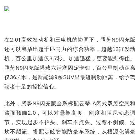
在2.0T高效发动机和三电机的协同下，腾势N9闪充版
还可以释放出超千匹马力的综合功率，超越12缸发动
机，百公里加速仅3.7秒。加速迅猛，更要能刹得住。
腾势N9闪充版搭载六活塞固定卡钳，百公里制动距离
仅36.4米，是新能源9系SUV里最短制动距离，给予驾
驶者十足的操控信心。
此外，腾势N9闪充版全系标配云辇-A闭式双腔空悬和
路面预瞄2.0，可以对悬架高度、刚度和阻尼动态调
节，实现起步不抬头、刹车不点头、过弯不侧倾、过
坎不颠簸。搭配定眩智能防晕车系统，从根源化解晕