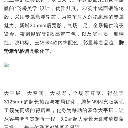
艇的“飞桥美学”设计，优雅舒展。22英寸镜面锻造轮
毂，采用专属悬浮轮芯，为整车注入沉稳高雅的专属
魅力。新增305mm后宽胎，气场十足。全系提供暗夜
鎏金、夜阑银辉等9款高定车色，以及沉香褐、珊瑚
红、琥珀棕、云锦米4款内饰配色，彰显尊贵品位，
腾
势豪华格调具象化了
。
大平层、大空间、大视野，全场景尊享。得益于
3125mm的超长轴距与布局优化，腾势N9闪充版实现
了领先同级的得房率，化身为移动的豪华大平层，让
从容与奢享贯穿每一程。3.2㎡超大全景天幕玻璃覆盖
三排，让每一位乘客都能阅览星河。