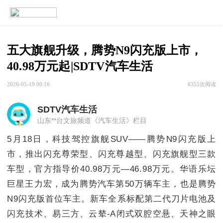
五大旗舰升级，腾势N9闪充版上市，
40.98万元起​|SDTV汽车生活
2026-05-19 00:16
6355次阅读
SDTV汽车生活
山东**台文旅频道《汽车生活》栏目
5月18日，科技驾控旗舰SUV——腾势N9闪充版上
市，推出闪充尊荣型、闪充尊越型、闪充旗舰型三款
车型，官方指导价40.98万元—46.98万元。华语乐坛
巨星王力宏，成为腾势汽车第50万辆车主，也是腾势
N9闪充版首位车主。新车全系标配第二代刀片电池及
闪充技术、易三方、云辇-A闭式双腔空悬、天神之眼