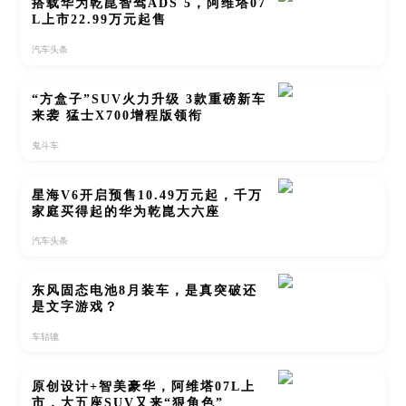
搭载华为乾崑智驾ADS 5，阿维塔07
L上市22.99万元起售
汽车头条
“方盒子”SUV火力升级 3款重磅新车
来袭 猛士X700增程版领衔
鬼斗车
星海V6开启预售10.49万元起，千万
家庭买得起的华为乾崑大六座
汽车头条
东风固态电池8月装车，是真突破还
是文字游戏？
车轱辘
原创设计+智美豪华，阿维塔07L上
市，大五座SUV又来“狠角色”