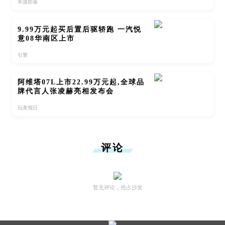
车漫部落
9.99万元起买后置后驱轿跑 一汽悦
意08华南区上市
引擎
阿维塔07L上市22.99万元起,全球品
牌代言人张凌赫亮相发布会
玩美驾日
评论
暂无评论，抢占沙发