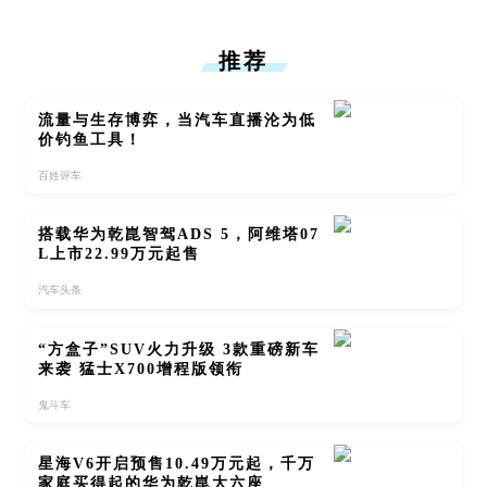
推荐
流量与生存博弈，当汽车直播沦为低
价钓鱼工具！
百姓评车
搭载华为乾崑智驾ADS 5，阿维塔07
L上市22.99万元起售
汽车头条
“方盒子”SUV火力升级 3款重磅新车
来袭 猛士X700增程版领衔
鬼斗车
星海V6开启预售10.49万元起，千万
家庭买得起的华为乾崑大六座