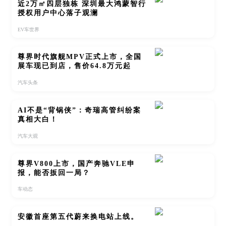
近2万㎡四层独栋 深圳最大鸿蒙智行
授权用户中心落子观澜
EV车世界
尊界时代旗舰MPV正式上市，全国
展车现已到店，售价64.8万元起
汽车头条
AI不是“背锅侠”：奇瑞高管纠纷案
真相大白！
汽车大观
尊界V800上市，国产奔驰VLE申
报，能否扳回一局？
车动态
安徽首座第五代蔚来换电站上线。