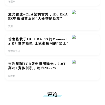
车壹条
激光雷达+CEA架构首秀，ID. ERA
5X申报图背后的“大众智能反攻”
汽湃
首发搭载于ID. ERA 9X的Moment
a R7 世界模型 让我变最闲的“监工”
车市风景线
吉利星瑞TCR版申报图曝光，2.0T
高功+宽体低趴，动力205kW
驾春秋
评论