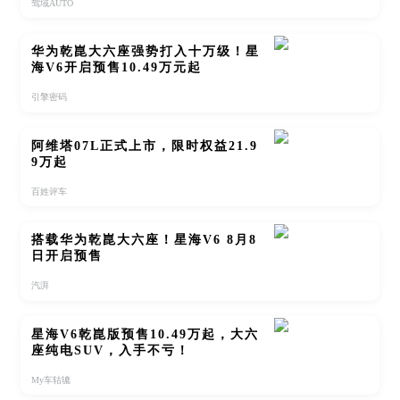
驾域AUTO
华为乾崑大六座强势打入十万级！星
海V6开启预售10.49万元起
引擎密码
阿维塔07L正式上市，限时权益21.9
9万起
百姓评车
搭载华为乾崑大六座！星海V6 8月8
日开启预售
汽湃
星海V6乾崑版预售10.49万起，大六
座纯电SUV，入手不亏！
My车轱辘