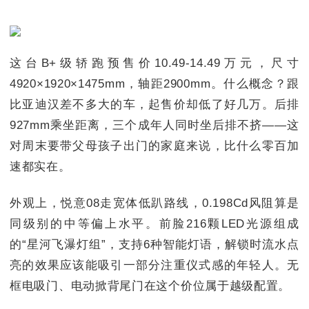
这台B+级轿跑预售价10.49-14.49万元，尺寸
4920×1920×1475mm，轴距2900mm。什么概念？跟
比亚迪汉差不多大的车，起售价却低了好几万。后排
927mm乘坐距离，三个成年人同时坐后排不挤——这
对周末要带父母孩子出门的家庭来说，比什么零百加
速都实在。
外观上，悦意08走宽体低趴路线，0.198Cd风阻算是
同级别的中等偏上水平。前脸216颗LED光源组成
的“星河飞瀑灯组”，支持6种智能灯语，解锁时流水点
亮的效果应该能吸引一部分注重仪式感的年轻人。无
框电吸门、电动掀背尾门在这个价位属于越级配置。