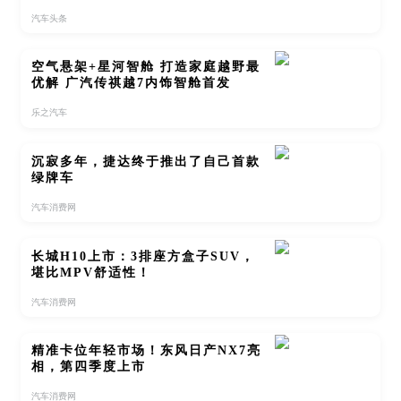
汽车头条
空气悬架+星河智舱 打造家庭越野最
优解 广汽传祺越7内饰智舱首发
乐之汽车
沉寂多年，捷达终于推出了自己首款
绿牌车
汽车消费网
长城H10上市：3排座方盒子SUV，
堪比MPV舒适性！
汽车消费网
精准卡位年轻市场！东风日产NX7亮
相，第四季度上市
汽车消费网