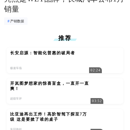
销量
#
产销数据
推荐
长安启源：智能化普惠的破局者
极速车场
02:24
开岚图梦想家的惊喜盲盒，一直开一直
爽！
超级车评
03:52
比亚迪再出王炸！高阶智驾下探至7万
级 这是要掀了谁的桌子
车回路转