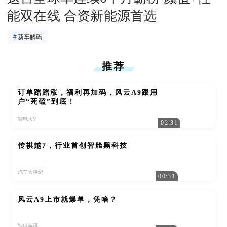
能双在线 合资新能源首选
#
新车解码
推荐
订单蹭蹭涨，福利再加码，风云A9跟用
户“死磕”到底！
智电大V
02:31
传祺越7，行业首创智舱黑科技
汽车大事记
00:31
风云A9上市就爆单，凭啥？
智电车讯