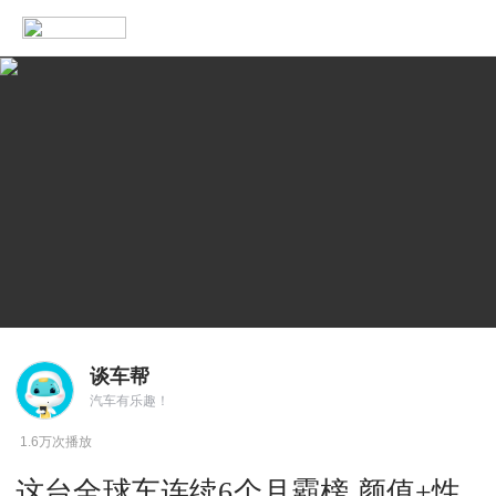
谈车帮
汽车有乐趣！
1.6万次播放
这台全球车连续6个月霸榜 颜值+性