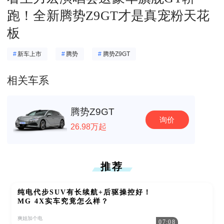
跑！全新腾势Z9GT才是真宠粉天花
板
#
新车上市
#
腾势
#
腾势Z9GT
相关车系
腾势Z9GT
询价
26.98万起
推荐
纯电代步SUV有长续航+后驱操控好！
MG 4X实车究竟怎么样？
爽姐加个电
07:08