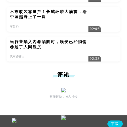
不靠改装靠量产！长城环塔大满贯，给
中国越野上了一课
车界EV
02:06
当行业陷入内卷陷阱时，埃安已经悄悄
卷起了人间温度
汽车通研社
02:33
评论
暂无评论，抢占沙发
下载