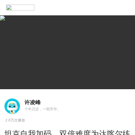
许凌峰
十年沉淀，一朝芳华。
2.6万次播放
坦克自我加码，双倍难度为达喀尔练