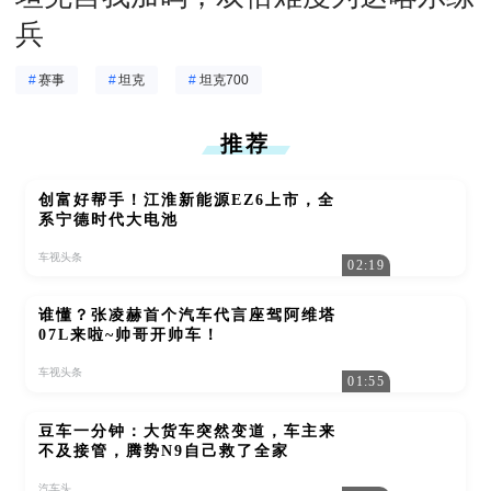
兵
#
赛事
#
坦克
#
坦克700
推荐
创富好帮手！江淮新能源EZ6上市，全
系宁德时代大电池
车视头条
02:19
谁懂？张凌赫首个汽车代言座驾阿维塔
07L来啦~帅哥开帅车！
车视头条
01:55
豆车一分钟：大货车突然变道，车主来
不及接管，腾势N9自己救了全家
汽车头