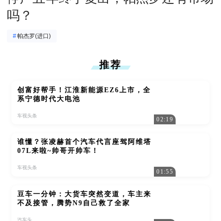
吗？
#
帕杰罗(进口)
推荐
创富好帮手！江淮新能源EZ6上市，全
系宁德时代大电池
车视头条
02:19
谁懂？张凌赫首个汽车代言座驾阿维塔
07L来啦~帅哥开帅车！
车视头条
01:55
豆车一分钟：大货车突然变道，车主来
不及接管，腾势N9自己救了全家
汽车头