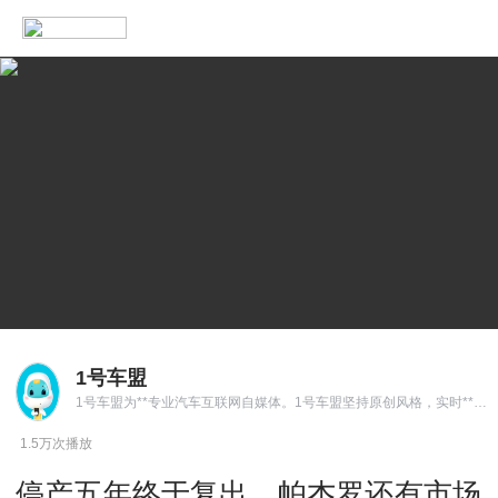
1号车盟
1号车盟为**专业汽车互联网自媒体。1号车盟坚持原创风格，实时**汽车行业**，事件评论，人物访谈，为消费者提供第一手汽车**。
1.5万次播放
停产五年终于复出，帕杰罗还有市场