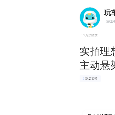
玩
《玩车
1.9万次播放
实拍理想
主动悬
#
到店实拍