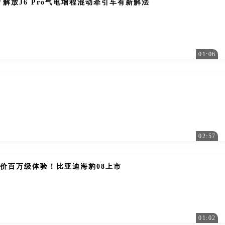
解放J6 Pro气电增程混动牵引车有新解法
01:06
9
02:57
起售价百万级体验！比亚迪海豹08上市
01:02