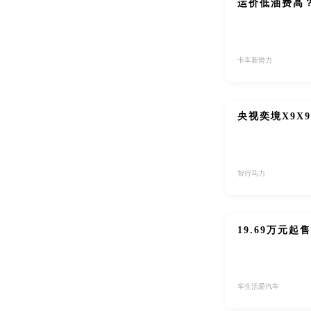
运价低油费高？
卡车新势力
央视奕境X9X
智行马力
19.69万元
车生活爱汽车