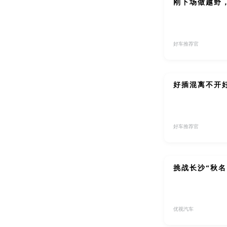
刚下场做越野，
好车推荐官
好插混离不开好
好车推荐官
挑战长沙“秋名
优视汽车