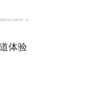
一个致力于深度阐释并分享汽车行业动态的公众号,以带你了解汽车行业,各车企运营真实情况,涉及销量分析,品牌声望、走势分析,营销点评,产品竞争力分析等诸多信息
赛道体验