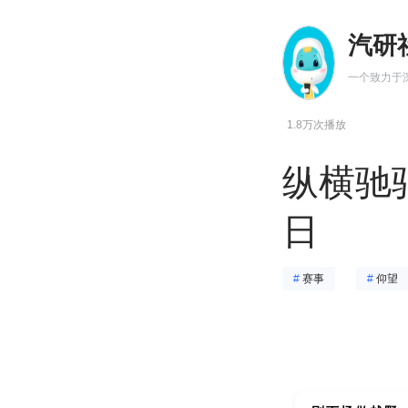
汽研
1.8万次播放
纵横驰
日
#
赛事
#
仰望