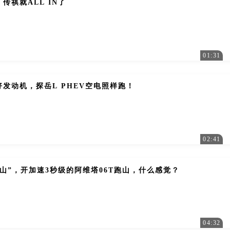
传祺就ALL IN了
01:31
发动机，探岳L PHEV空电照样跑！
02:41
山”，开加速3秒级的阿维塔06T跑山，什么感觉？
04:32