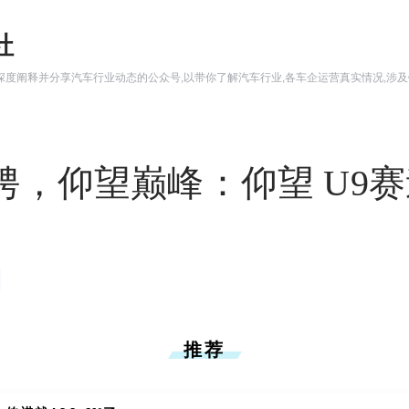
社
骋，仰望巅峰：仰望 U9
推荐