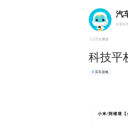
汽
分享车
1.2万次播放
科技平权
#
买车攻略
小米/阿维塔【