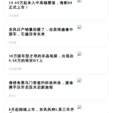
19.69万起杀入中高端赛道，海豹08
正式上市！
汽车商评
东风日产销量回暖了，但卖得越像中
国车，它越没有未来
买车家
30万级车型才用的非晶电驱，出现在
9.98万的埃安RT上
汽车葫芦圈
佛得角黑马门将签约科洛科洛，捷途
携手沃齐尼亚共启新旅程
富车人
8月起陆续上市，东风风神L系三车齐