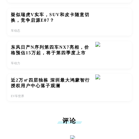
疑似瑞虎V实车，SUV和皮卡随意切
换，竞争启源E07？
车动态
东风日产N序列第四车NX7亮相，价
格预估15万起，将于第四季度上市
车动力
近2万㎡四层独栋 深圳最大鸿蒙智行
授权用户中心落子观澜
EV车世界
评论