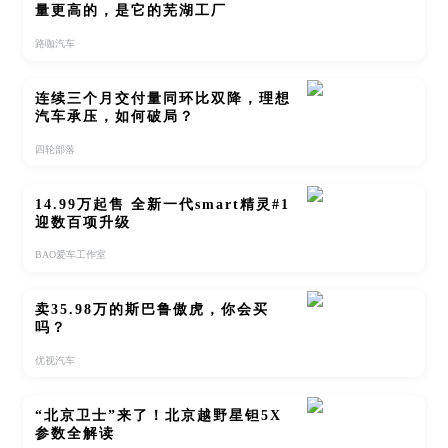
量更高的，是它的芜湖工厂
路咖汽车
连续三个月交付量同环比双降，理想
汽车承压，如何破局？
四轮部落
14.99万起售 全新一代smart精灵#1
迎数百项升级
BAO爱车工作室
卖35.98万的斯巴鲁傲虎，你会买
吗？
优视汽车
“北京卫士”来了！北京越野星钽5X
参数全解读