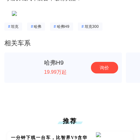
#
坦克
#
哈弗
#
哈弗H9
#
坦克300
相关车系
哈弗H9
询价
19.99万起
推荐
一分钟下线一台车，比智界V9含华