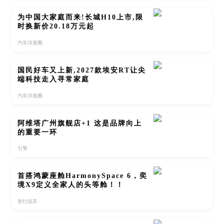
为中国大家庭而来!长城H10上市,限
时换新价20.18万元起
汽车洋葱圈
国民好车又上新,2027款埃安RT让尖
端科技走入寻常家庭
汽车洋葱圈
阿维塔广州旗舰店+1 这是品牌向上
的重要一环
引擎
首搭鸿蒙座舱HarmonySpace 6，奕
境X9定义全家人的头等舱！！
智行侃车