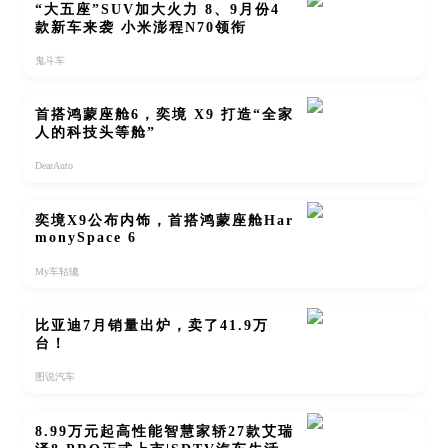
“大五座”SUV加大火力 8、9月份4
款新车来袭 小米澎程N70领衔
鬼斗车
首搭鸿蒙座舱6，奕境 X9 打造“全家
人的科技头等舱”
DearAuto
奕境X9公布内饰，首搭鸿蒙座舱Har
monySpace 6
My车轱辘
比亚迪7月销量出炉，卖了41.9万
台！
图说汽车
8.99万元起高性能智慧家轿27款艾瑞