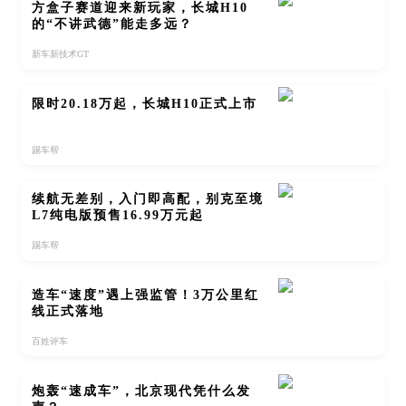
方盒子赛道迎来新玩家，长城H10
的“不讲武德”能走多远？
新车新技术GT
限时20.18万起，长城H10正式上市
踢车帮
续航无差别，入门即高配，别克至境
L7纯电版预售16.99万元起
踢车帮
造车“速度”遇上强监管！3万公里红
线正式落地
百姓评车
炮轰“速成车”，北京现代凭什么发