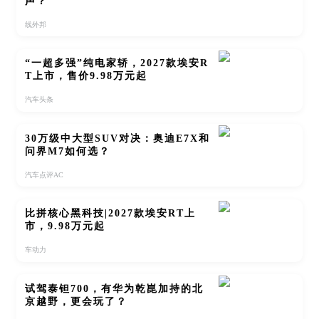
声？
线外邦
“一超多强”纯电家轿，2027款埃安R
T上市，售价9.98万元起
汽车头条
30万级中大型SUV对决：奥迪E7X和
问界M7如何选？
汽车点评AC
比拼核心黑科技|2027款埃安RT上
市，9.98万元起
车动力
试驾泰钽700，有华为乾崑加持的北
京越野，更会玩了？