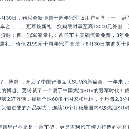
年6月30日，购买全新博越十周年冠军版用户可享：一、冠军
元购车金；二、冠军焕新礼：换购限时享至高13000元补贴
息贷款；四、冠军流量礼：首任车主基础流量免费，3年免费
属礼：价值2199元十周年冠军套装（6月30日前购买
好，博越“，开启了中国智能互联SUV的新篇章。十年来
的博越。更铸就了一个属于中国燃油SUV的冠军时代！截止
破237万辆，畅销全球60多个国家和地区，平均每2.3
凭借过硬的产品实力，连续10个月稳居国内A级燃油SU
博越早已不止是一款车型，更是吉利汽车倾力打造的标杆