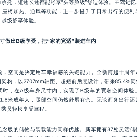
力承托，短途长途都能尽享“头等舱级”舒适体验。主驾记
、座椅加热、通风等功能，进一步提升了日常出行的便利与
有越级舒享体验。
寸做出B级享受，把“家的宽适”装进车内
说，空间是决定用车幸福感的关键能力。全新博越十周年
架构，以2707mm轴距、超短前后悬设计，带来85.4%
同时，在A级车身尺寸内，实现了B级车的宽奢空间体验
位1.8米成年人，腿部空间仍然舒展有余。无论商务出行
位乘员轻松享受旅程。
纪念版的储物与装载能力同样优越。新车拥有37处灵活储