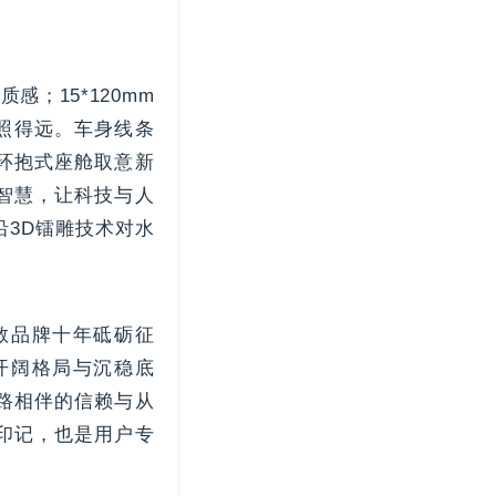
；15*120mm
更照得远。车身线条
环抱式座舱取意新
智慧，让科技与人
3D镭雕技术对水
敬品牌十年砥砺征
开阔格局与沉稳底
路相伴的信赖与从
印记，也是用户专