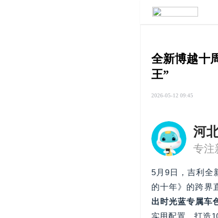
全新博越十周
王”
2026-05-12 09:45
河
专注
5月9日，吉利
的十年》的跨界
出时光蓝专属车
实用配置，打造1