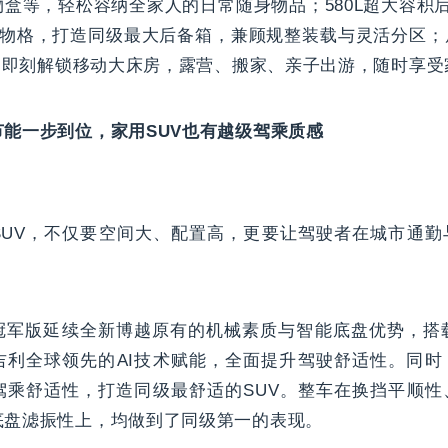
盒等，轻松容纳全家人的日常随身物品；580L超大容积
层储物格，打造同级最大后备箱，兼顾规整装载与灵活分区
m，即刻解锁移动大床房，露营、搬家、亲子出游，随时享
能一步到位，家用SUV也有越级驾乘质感
SUV，不仅要空间大、配置高，更要让驾驶者在城市通勤
。
军版延续全新博越原有的机械素质与智能底盘优势，搭载G
吉利全球领先的AI技术赋能，全面提升驾驶舒适性。同时
驾乘舒适性，打造同级最舒适的SUV。整车在换挡平顺性
底盘滤振性上，均做到了同级第一的表现。