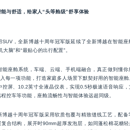
能与舒适，给家人“头等舱级”舒享体验
用SUV，全新博越十周年冠军版延续了全新博越在智能座
机大脑”和“最贴心的出行配置”。
Auto智能座舱系统，车端、云端、手机端融合，真正做到懂
”注入每一项功能，打造家庭多人场景下默契好用的智能座
高清中控屏、10.2英寸全液晶仪表，实现0.5秒极速语音响
远程控车等功能，座舱流畅性与智能体验远超同级。
新博越十周年冠军版采用软质包覆与精致缝线工艺，配备
层复合结构，展开时90mm超厚发泡层，如同蓬松棉花糖