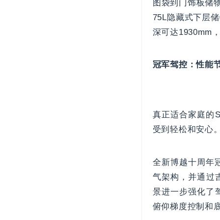
图袋到门饰板储物
75L隐藏式下
深可达1930m
冠军驾控：性能节
真正适合家庭的
受到轻松和安心
全新博越十周年冠
气架构，并通过
景进一步强化了
俯仰梯度控制和