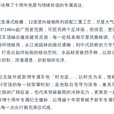
步诠释了十周年热爱与情绪价值的专属表达。
直瀑式格栅，12道竖向镀铬阵列搭配三重工艺，尽显大气质感
3*186m超广照射范围，可照亮两个足球场，照得宽，
式车顶融合徽派建筑灵感，每一处线条都尽显优雅格调。
廊环绕格局，从江南园林的曲径通幽，到中式拱桥的力学
，打造出如诗如画的移动空间。水晶材质换挡手柄，以前沿
准切割，澄澈通透，折射细碎光泽。
纪念版外观新增专属车色「时光蓝」，以时光为名，致
到登顶的每一段荣耀时刻；蓝色取自苍穹与深海，兼具
之路的广阔征途，也代表突破极限的冷静实力，更寓意一
新增十周年专属纪念徽标，以博越十年荣誉赋予新车专属
让每一次出行都充满仪式感。