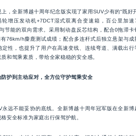
上，全新博越十周年纪念版实现了家用SUV少有的“既好
喷涡轮增压发动机+7DCT湿式双离合变速箱，百公里加速7.
性能与节能的双向需求。采用制动盘反芯结构，配合0拖滞
更拥有76km/h麋鹿测试成绩；配合多连杆式后独立悬架与
稳定性，也提升了用户在高速变线、连续弯道、满载出行
素质和驾乘素质，带给全家稳稳的安全感。
动防护到主动应对，全方位守护驾乘安全
UV永远不能妥协的底线。全新博越十周年冠军版在全新博
规格安全标准为家庭出行保驾护航。