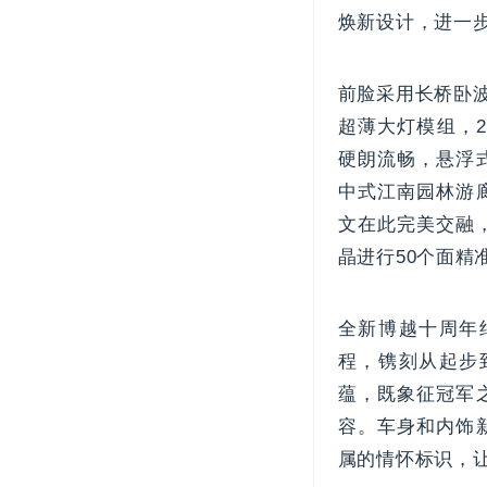
焕新设计，进一
前脸采用长桥卧波
超薄大灯模组，2
硬朗流畅，悬浮
中式江南园林游
文在此完美交融
晶进行50个面精
全新博越十周年
程，镌刻从起步
蕴，既象征冠军
容。车身和内饰
属的情怀标识，