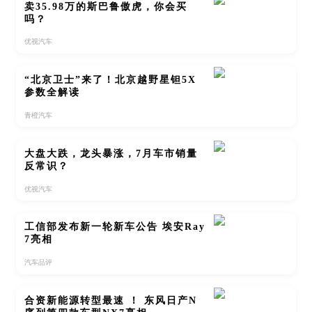
卖35.98万的斯巴鲁傲虎，你会买
吗？
优视汽车
“北京卫士”来了！北京越野星钽5X
参数全解读
青橙汽车
大盘大跌，龙头暴涨，7月车市销量
反常识？
优视汽车
工信部发布新一轮新车公告 埃安Ray
7亮相
汽车品评
合资新能源转型最速 ！ 东风日产N