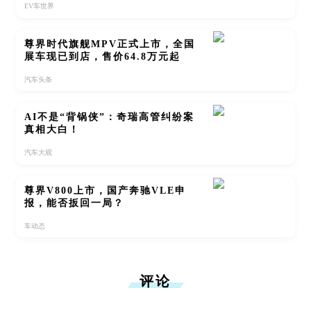
EV车世界
尊界时代旗舰MPV正式上市，全国
展车现已到店，售价64.8万元起
汽车头条
AI不是“背锅侠”：奇瑞高管纠纷案
真相大白！
汽车大观
尊界V800上市，国产奔驰VLE申
报，能否扳回一局？
车动态
评论