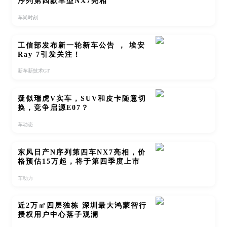
序列第四款车型NX7亮相
车尚时刻
工信部发布新一轮新车公告 ， 埃安
Ray 7引发关注！
新车新技术GT
疑似瑞虎V实车，SUV和皮卡随意切
换，竞争启源E07？
车动态
东风日产N序列第四车NX7亮相，价
格预估15万起，将于第四季度上市
车动力
近2万㎡四层独栋 深圳最大鸿蒙智行
授权用户中心落子观澜