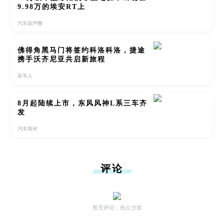
9.98万的埃安RT上
汽车葫芦圈
佛得角黑马门将签约科洛科洛，捷途
携手沃齐尼亚共启新旅程
富车人
8月起陆续上市，东风风神L系三车齐
发
汽车商评
评论
暂无评论，抢占沙发