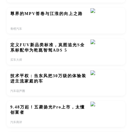
尊界的MPV答卷与江淮的向上之路
青橙汽车
定义FUV新品类标准，岚图追光S全
系标配华为乾崑智驾ADS 5
买车大师
技术平权：当东风把30万级的体验装
进主流家庭的车
汽车葫芦圈
9.48万起！五菱扬光Pro上市，太懂
创富者
汽车商评