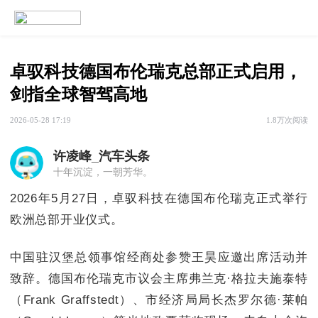
卓驭科技德国布伦瑞克总部正式启用，
剑指全球智驾高地
2026-05-28 17:19
1.8万次阅读
许凌峰
_汽车头条
十年沉淀，一朝芳华。
2026年5月27日，卓驭科技在德国布伦瑞克正式举行
欧洲总部开业仪式。
中国驻汉堡总领事馆经商处参赞王昊应邀出席活动并
致辞。德国布伦瑞克市议会主席弗兰克·格拉夫施泰特
（Frank Graffstedt）、市经济局局长杰罗尔德·莱帕