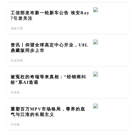
工信部发布新一轮新车公告 埃安Ray
7引发关注
独家引擎
资讯丨仰望全球高定中心开业，U8L
鼎藏版同步上市
车友邦网
被冤枉的奇瑞等来真相：“经销商纠
纷”系AI造谣
车壹条
重塑百万MPV市场格局，尊界的底
气与江淮的长期主义
中车网