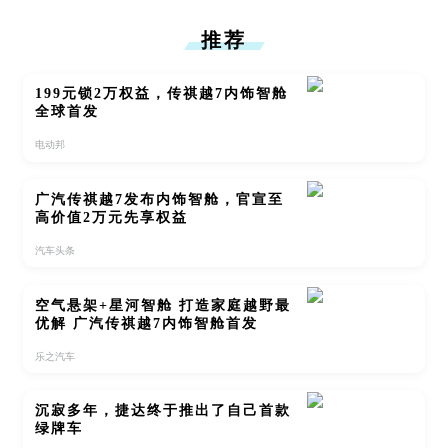
推荐
199元锁2万权益，传祺越7内饰智舱
全球首发
电动邦
广汽传祺越7发布内饰智舱，官宣至
高价值2万元先享权益
汽车头条
空气悬架+星河智舱 打造家庭越野最
优解 广汽传祺越7内饰智舱首发
乐之汽车
沉寂多年，捷达终于推出了自己首款
绿牌车