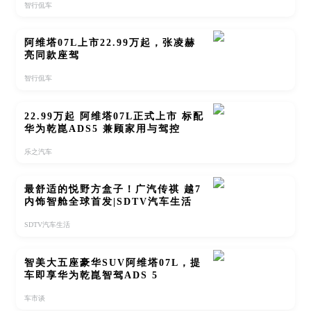
智行侃车
阿维塔07L上市22.99万起，张凌赫
亮同款座驾
智行侃车
22.99万起 阿维塔07L正式上市 标配
华为乾崑ADS5 兼顾家用与驾控
乐之汽车
最舒适的悦野方盒子！广汽传祺 越7
内饰智舱全球首发|SDTV汽车生活
SDTV汽车生活
智美大五座豪华SUV阿维塔07L，提
车即享华为乾崑智驾ADS 5
车市谈