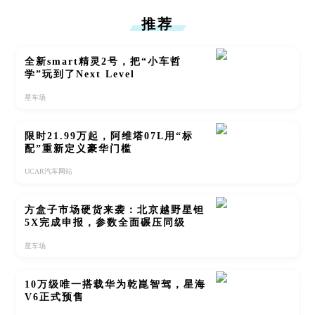
推荐
全新smart精灵2号，把“小车哲
学”玩到了Next Level
星车场
限时21.99万起，阿维塔07L用“标
配”重新定义豪华门槛
UCAR汽车网站
方盒子市场硬货来袭：北京越野星钽
5X完成申报，参数全面碾压同级
星车场
10万级唯一搭载华为乾崑智驾，星海
V6正式预售