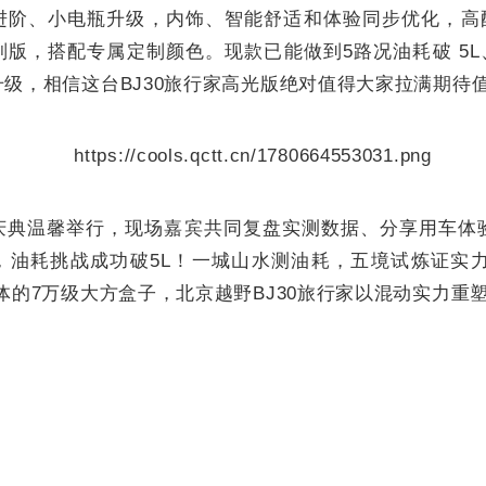
进阶、小电瓶升级，内饰、智能舒适和体验同步优化，高
别版，搭配专属定制颜色。现款已能做到5路况油耗破 5
级，相信这台BJ30旅行家高光版绝对值得大家拉满期待
庆典温馨举行，现场嘉宾共同复盘实测数据、分享用车体验
，油耗挑战成功破5L！一城山水测油耗，五境试炼证实力
体的7万级大方盒子，北京越野BJ30旅行家以混动实力重