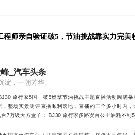
家工程师亲自验证破5，节油挑战靠实力完美
凌峰
_汽车头条
沉淀，一朝芳华。
，BJ30 旅行家5国 · 破5燃擎节油挑战主题直播活动圆
累，整场实景测评直播顺利落地，直播的三个多小时内，
台7万级大方盒子： BJ30 旅行家多路况百公里油耗不到