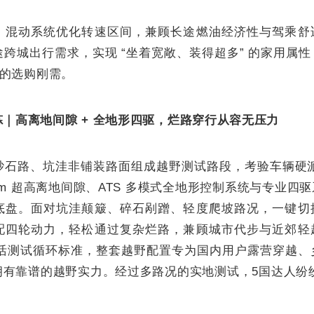
，混动系统优化转速区间，兼顾长途燃油经济性与驾乘舒
跨城出行需求，实现 “坐着宽敞、装得超多” 的家用属
 的选购刚需。
｜高离地间隙 + 全地形四驱，烂路穿行从容无压力
砂石路、坑洼非铺装路面组成越野测试路段，考验车辆硬派
mm 超高离地间隙、ATS 多模式全地形控制系统与专业四
底盘。面对坑洼颠簸、碎石剐蹭、轻度爬坡路况，一键切
配四轮动力，轻松通过复杂烂路，兼顾城市代步与近郊轻
野生活测试循环标准，整套越野配置专为国内用户露营穿越
有靠谱的越野实力。经过多路况的实地测试，5国达人纷纷