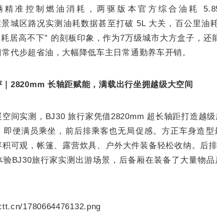
精准控制燃油消耗，两驱版本官方综合油耗 5.85L/
km，实景城区路况实测油耗数据甚至打破 5L 大关，百公里油
“油耗居高不下” 的刻板印象，作为7万级城市大方盒子，还能
日常代步超省油，大幅降低车主日常通勤养车开销。
｜2820mm 长轴距赋能，满载出行坐拥越级大空间
空间实测，BJ30 旅行家凭借2820mm 超长轴距打造越
，即便满员乘坐，前后排乘客也无局促感。方正车身造型
积可观，帐篷、露营炊具、户外大件装备轻松收纳。后排放
体验BJ30旅行家实测出游场景，后备厢在装备了大量物