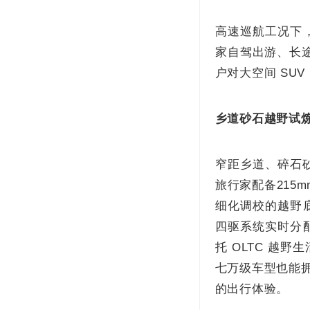
高速巡航工况下
家自驾出游、长途
户对大空间 SUV
乡道砂石越野试炼
窄距乡道、碎石
旅行家配备215
细化调校的越野
四驱系统实时分
托 OLTC 越
七万级车型也能拥
的出行体验。