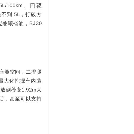
100km、四驱
耗不到 5L，打破方
兼顾省油，BJ30
级座舱空间，二排腿
最大化挖掘车内装
倒秒变1.92m大
品后，甚至可以支持