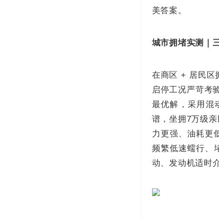
美答案。
城市拥堵实测｜三
在商区 + 居民
启停工况严苛考验
最优解，采用混动
谱，坐拥7万级亲民
力更强、油耗更低
频繁低速蠕行、
动、发动机适时