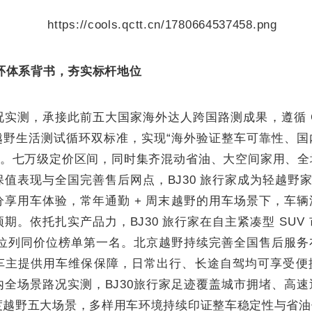
循环体系背书，夯实标杆地位
实测，承接此前五大国家海外达人跨国路测成果，遵循 G
 越野生活测试循环双标准，实现“海外验证整车可靠性、
验证。七万级定价区间，同时集齐混动省油、大空间家用、
值表现与全国完善售后网点，BJ30 旅行家成为轻越野家用
分享用车体验，常年通勤 + 周末越野的用车场景下，车
期。依托扎实产品力，BJ30 旅行家在自主紧凑型 SUV
值率位列同价位榜单第一名。北京越野持续完善全国售后服
车主提供用车维保保障，日常出行、长途自驾均可享受便
内全场景路况实测，BJ30旅行家足迹覆盖城市拥堵、高
度越野五大场景，多样用车环境持续印证整车稳定性与省油