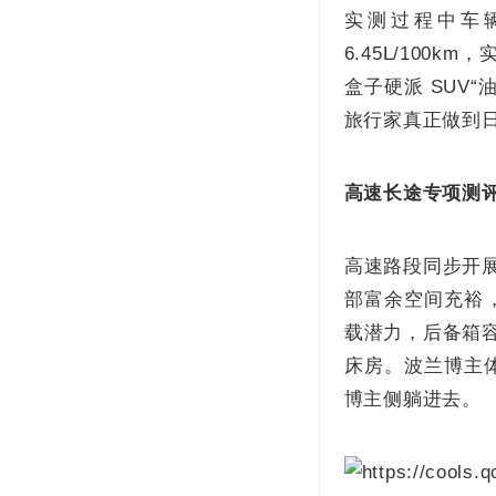
实测过程中车辆
6.45L/100
盒子硬派 SUV
旅行家真正做到
高速长途专项测评
高速路段同步开展
部富余空间充裕
载潜力，后备箱容
床房。波兰博主
博主侧躺进去。