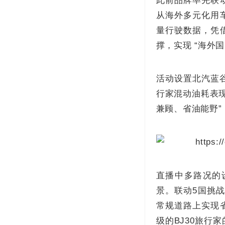
此前品牌率先联
从海外多元化用
量行驶数据，凭
撑，实现 “海外
活动设置北汽蓝谷
行家混动油耗表
兼顾、省油能野”
直播中多路况的
景。联动5国挑战
常规道路上实现
级的BJ30旅