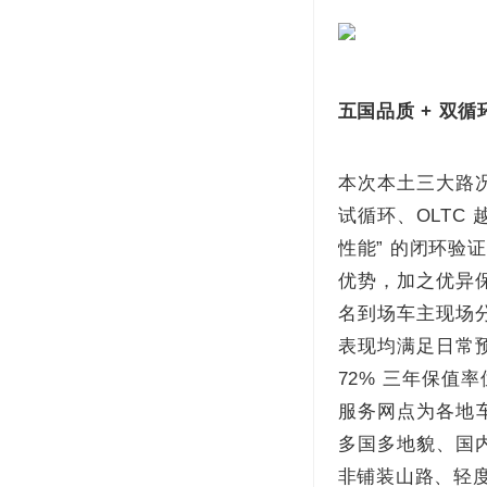
五国品质 + 双
本次本土三大路况
试循环、OLTC
性能” 的闭环
优势，加之优异保
名到场车主现场
表现均满足日常预
72% 三年保
服务网点为各地
多国多地貌、国
非铺装山路、轻