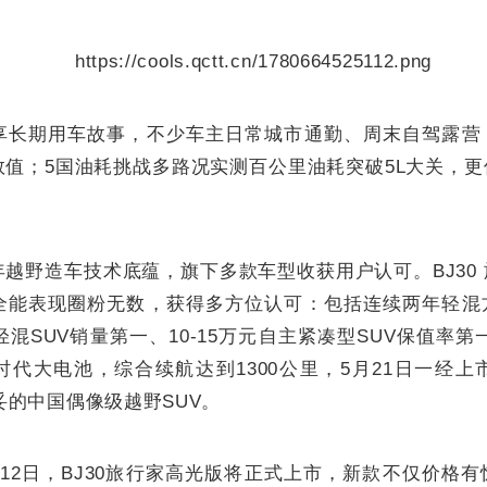
享长期用车故事，不少车主日常城市通勤、周末自驾露营
数值；5国油耗挑战多路况实测百公里油耗突破5L大关，
越野造车技术底蕴，旗下多款车型收获用户认可。BJ30
全能表现圈粉无数，获得多方位认可：包括连续两年轻混
轻混SUV销量第一、10-15万元自主紧凑型SUV保值率第
代大电池，综合续航达到1300公里，5月21日一经上
妥妥的中国偶像级越野SUV。
12日，BJ30旅行家高光版将正式上市，新款不仅价格