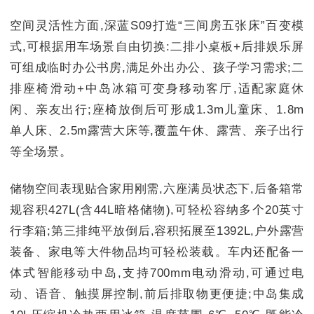
空间灵活性方面,深蓝S09打造“三间房五张床”百变模
式,可根据用车场景自由切换:二排小桌板+后排娱乐屏
可组成临时办公书房,满足外出办公、孩子学习需求;二
排座椅滑动+中岛冰箱可变身移动客厅,适配家庭休
闲、亲友出行;座椅放倒后可形成1.3m儿童床、1.8m
单人床、2.5m露营大床等,覆盖午休、露营、亲子出行
等全场景。
储物空间表现贴合家用刚需,六座满员状态下,后备箱常
规容积427L(含44L暗格储物),可轻松容纳多个20英寸
行李箱;第三排纯平放倒后,容积拓展至1392L,户外露营
装备、家电等大件物品均可轻松装载。车内还配备一
体式智能移动中岛,支持700mm电动滑动,可通过电
动、语音、触摸屏控制,前后排取物更便捷;中岛集成