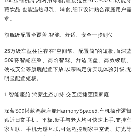
10L压缩机冷热两用冰箱,温度范围-6℃~50℃,既能冷
藏饮品,也能温热母乳、辅食,细节设计贴合家庭用户需
求。
旗舰级配置全覆盖,智能、舒适、安全一步到位
25万级车型往往存在“空间够、配置简”的短板,而深蓝
S09将智能座舱、高阶智驾、舒适底盘、高效续航、
硬核安全等旗舰配置下放,以亲民定价实现体验升级,无
明显配置短板。
1.智能座舱:鸿蒙生态加持,交互便捷更懂家庭
深蓝S09搭载鸿蒙座舱HarmonySpace5,车机操作逻辑
贴近日常手机、平板,新手与老人均可快速上手,支持车
家互联、手机无感互联,可远程控制家中空调、灯光等