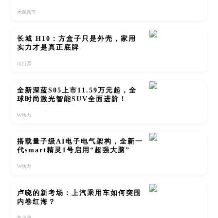
禾颜阅车
长城 H10：方盒子只是外壳，家用
实力才是真正底牌
出行局
全新深蓝S05上市11.59万元起，全
球时尚激光智能SUV全面进阶！
W动力
搭载量子级AI电子电气架构，全新一
代smart精灵1号启用“超强大脑”
W动力
卢晓的新考场：上汽乘用车如何突围
内卷红海？
车点滴