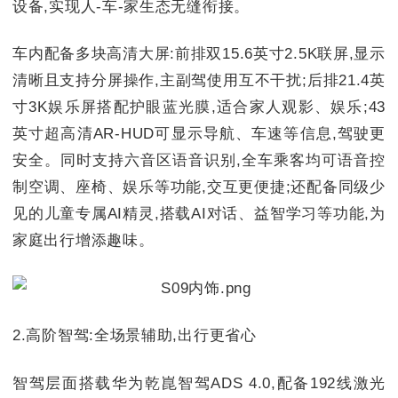
设备,实现人-车-家生态无缝衔接。
车内配备多块高清大屏:前排双15.6英寸2.5K联屏,显示
清晰且支持分屏操作,主副驾使用互不干扰;后排21.4英
寸3K娱乐屏搭配护眼蓝光膜,适合家人观影、娱乐;43
英寸超高清AR-HUD可显示导航、车速等信息,驾驶更
安全。同时支持六音区语音识别,全车乘客均可语音控
制空调、座椅、娱乐等功能,交互更便捷;还配备同级少
见的儿童专属AI精灵,搭载AI对话、益智学习等功能,为
家庭出行增添趣味。
2.高阶智驾:全场景辅助,出行更省心
智驾层面搭载华为乾崑智驾ADS 4.0,配备192线激光