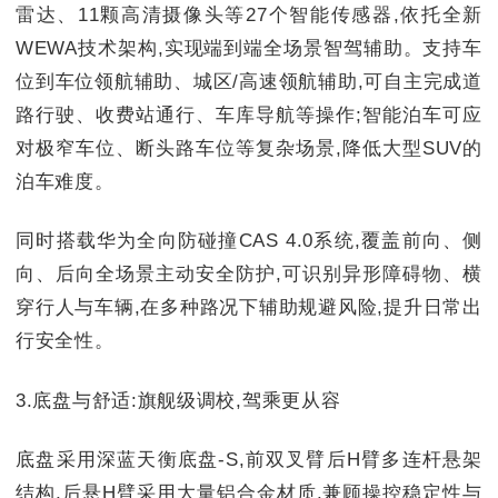
雷达、11颗高清摄像头等27个智能传感器,依托全新
WEWA技术架构,实现端到端全场景智驾辅助。支持车
位到车位领航辅助、城区/高速领航辅助,可自主完成道
路行驶、收费站通行、车库导航等操作;智能泊车可应
对极窄车位、断头路车位等复杂场景,降低大型SUV的
泊车难度。
同时搭载华为全向防碰撞CAS 4.0系统,覆盖前向、侧
向、后向全场景主动安全防护,可识别异形障碍物、横
穿行人与车辆,在多种路况下辅助规避风险,提升日常出
行安全性。
3.底盘与舒适:旗舰级调校,驾乘更从容
底盘采用深蓝天衡底盘-S,前双叉臂后H臂多连杆悬架
结构,后悬H臂采用大量铝合金材质,兼顾操控稳定性与