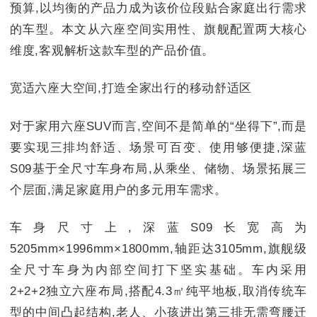
预算,以均衡的产品力成为该价位段贴合家庭出行需求
的车型。本文从六座空间实用性、旗舰配置两大核心
维度,客观解析这款车型的产品价值。
宽适六座大空间,打造全家出行的移动舒适区
对于家用六座SUV而言,空间不是简单的“坐得下”,而是
要实现三排均舒适、场景可百变、使用够便捷,深蓝
S09基于全尺寸车身布局,从乘坐、储物、场景拓展三
个层面,满足家庭用户的多元用车需求。
车身尺寸上,深蓝S09长宽高为
5205mm×1996mm×1800mm,轴距达3105mm,旗舰级
全尺寸车身为内部空间打下坚实基础。车内采用
2+2+2独立六座布局,搭配4.3㎡纯平地板,取消传统车
型的中间凸起结构,老人、小孩进出第三排无需弯腰迁