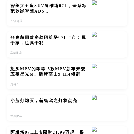
智美大五座SUV阿维塔07L，全系标
配乾崑智驾ADS 5
车漫部落
张凌赫同款座驾阿维塔07L上市：属
于家，也属于我
车尚时刻
想买MPV的等等 5款MPV新车来袭
五菱星光M、魏牌高山9 Hi4领衔
鬼斗车
小蓝灯熄灭，新智驾之灯将点亮
禾颜阅车
阿维塔07L上市限时21.99万起，提