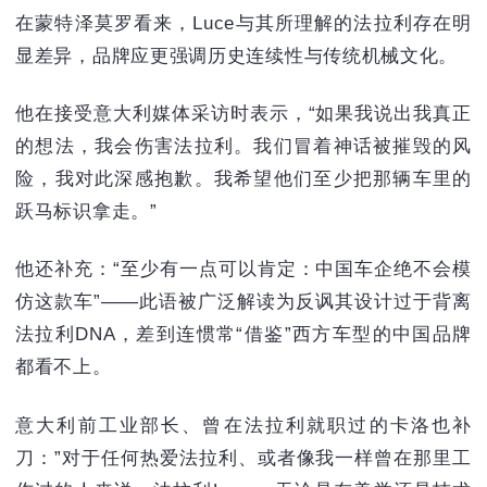
在蒙特泽莫罗看来，Luce与其所理解的法拉利存在明
显差异，品牌应更强调历史连续性与传统机械文化。
他在接受意大利媒体采访时表示，“如果我说出我真正
的想法，我会伤害法拉利。我们冒着神话被摧毁的风
险，我对此深感抱歉。我希望他们至少把那辆车里的
跃马标识拿走。”
他还补充：“‌至少有一点可以肯定：中国车企绝不会模
仿这款车‌”——此语被广泛解读为‌反讽其设计过于背离
法拉利DNA，差到连惯常“借鉴”西方车型的中国品牌
都看不上‌。
意大利前工业部长、曾在法拉利就职过的卡洛也补
刀：”对于任何热爱法拉利、或者像我一样曾在那里工