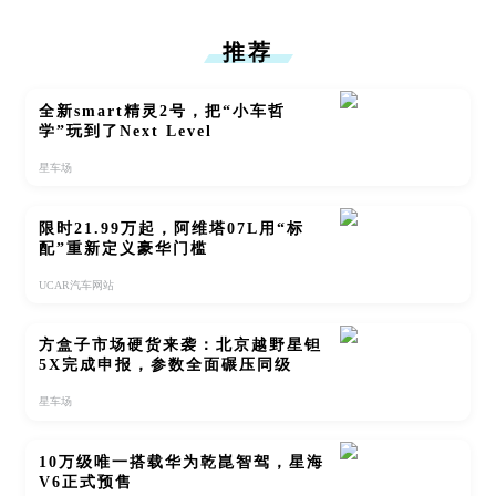
推荐
全新smart精灵2号，把“小车哲
学”玩到了Next Level
星车场
限时21.99万起，阿维塔07L用“标
配”重新定义豪华门槛
UCAR汽车网站
方盒子市场硬货来袭：北京越野星钽
5X完成申报，参数全面碾压同级
星车场
10万级唯一搭载华为乾崑智驾，星海
V6正式预售