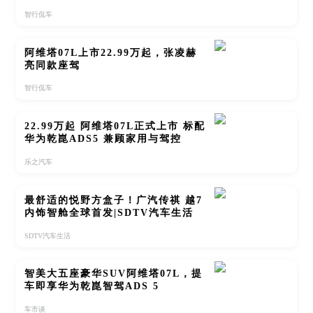
智行侃车
阿维塔07L上市22.99万起，张凌赫
亮同款座驾
智行侃车
22.99万起 阿维塔07L正式上市 标配
华为乾崑ADS5 兼顾家用与驾控
乐之汽车
最舒适的悦野方盒子！广汽传祺 越7
内饰智舱全球首发|SDTV汽车生活
SDTV汽车生活
智美大五座豪华SUV阿维塔07L，提
车即享华为乾崑智驾ADS 5
车市谈