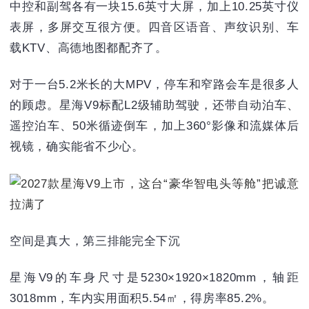
中控和副驾各有一块15.6英寸大屏，加上10.25英寸仪
表屏，多屏交互很方便。四音区语音、声纹识别、车
载KTV、高德地图都配齐了。
对于一台5.2米长的大MPV，停车和窄路会车是很多人
的顾虑。星海V9标配L2级辅助驾驶，还带自动泊车、
遥控泊车、50米循迹倒车，加上360°影像和流媒体后
视镜，确实能省不少心。
空间是真大，第三排能完全下沉
星海V9的车身尺寸是5230×1920×1820mm，轴距
3018mm，车内实用面积5.54㎡，得房率85.2%。