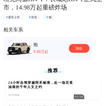
市，14.98万起重磅炸场
#
新车上市
#
坦克
#
炮
相关车系
炮
询价
9.98万起
推荐
24小时自驾穿越阿禾秘境，赴一场百里
油画的千年人文之约
AUTO攻略
05:56