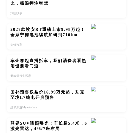
比，插混押注智驾
汽扯扒谈
2027款埃安RT重磅上市9.98万起！
全系宁德电池续航加码到710km
先锋汽车
车企卷起直播拆车，我们消费者看热
闹也要看门道
新能源行业观察
国补预售权益价16.99万元起，别克
至境L7纯电开启预售
燃擎频道Myautotime
尊界SUV谍照曝光：车长超5.4米，6
激光雷达，4/6/7座布局