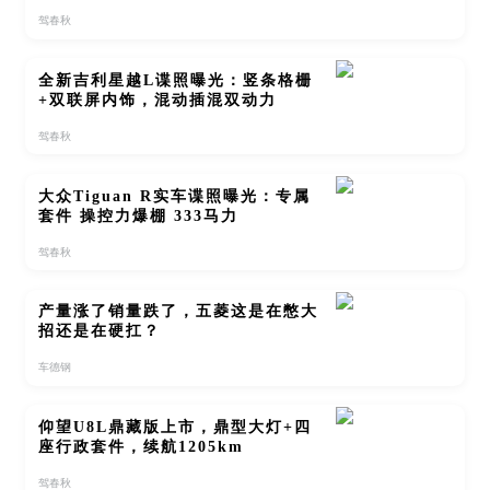
驾春秋
全新吉利星越L谍照曝光：竖条格栅
+双联屏内饰，混动插混双动力
驾春秋
大众Tiguan R实车谍照曝光：专属
套件 操控力爆棚 333马力
驾春秋
产量涨了销量跌了，五菱这是在憋大
招还是在硬扛？
车德钢
仰望U8L鼎藏版上市，鼎型大灯+四
座行政套件，续航1205km
驾春秋