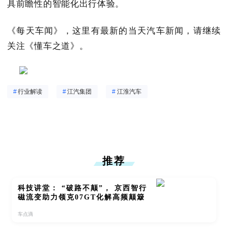
具前瞻性的智能化出行体验。
《每天车闻》，这里有最新的当天汽车新闻，请继续
关注《懂车之道》。
#
行业解读
#
江汽集团
#
江淮汽车
推荐
科技讲堂： “破路不颠”， 京西智行
磁流变助力领克07GT化解高频颠簸
车点滴