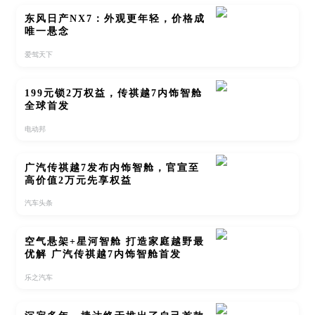
东风日产NX7：外观更年轻，价格成
唯一悬念
爱驾天下
199元锁2万权益，传祺越7内饰智舱
全球首发
电动邦
广汽传祺越7发布内饰智舱，官宣至
高价值2万元先享权益
汽车头条
空气悬架+星河智舱 打造家庭越野最
优解 广汽传祺越7内饰智舱首发
乐之汽车