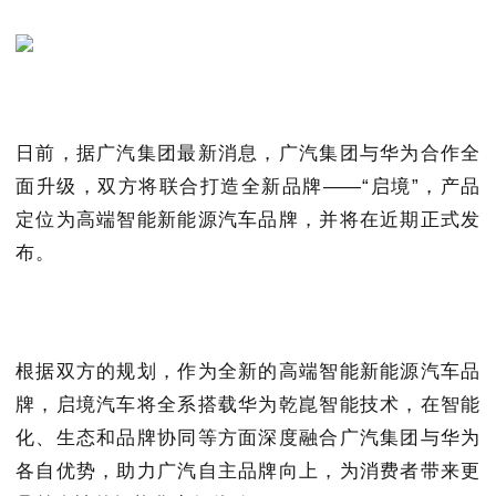
日前，据广汽集团最新消息，广汽集团与华为合作全
面升级，双方将联合打造全新品牌——“启境”，产品
定位为高端智能新能源汽车品牌，并将在近期正式发
布。
根据双方的规划，作为全新的高端智能新能源汽车品
牌，启境汽车将全系搭载华为乾崑智能技术，在智能
化、生态和品牌协同等方面深度融合广汽集团与华为
各自优势，助力广汽自主品牌向上，为消费者带来更