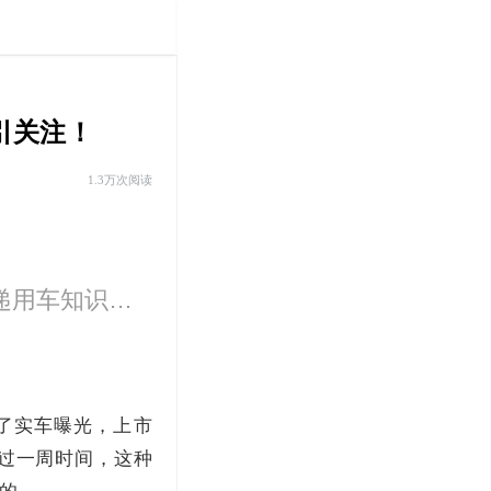
引关注！
1.3万次阅读
播报行业**，传递新车上市信息，试驾评测新车，传递用车知识。播出平台：重庆电视台睛彩重庆频道19:00-19:30之间（每天）
了实车曝光，上市
不过一周时间，这种