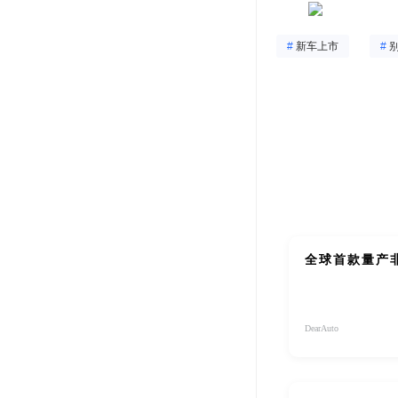
#
新车上市
#
全球首款量产非
DearAuto