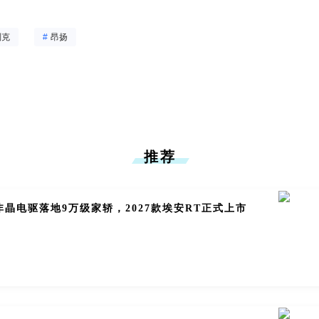
别克
#
昂扬
推荐
晶电驱落地9万级家轿，2027款埃安RT正式上市