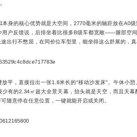
”。
1本身的核心优势就是大空间，2770毫米的轴距放在A0
少用户反馈说，后排坐着比很多B级车都宽敞——腿部空间
长途出行不憋屈，在同价位车型里，能坐得这么舒展的，真
放平，直接拉出一张1.8米长的“移动沙发床”。午休小
级少有的2.34㎡超大全景天幕，抬头就是天空，而且天
节可随意停在任意位置，一键就能开启或关闭。