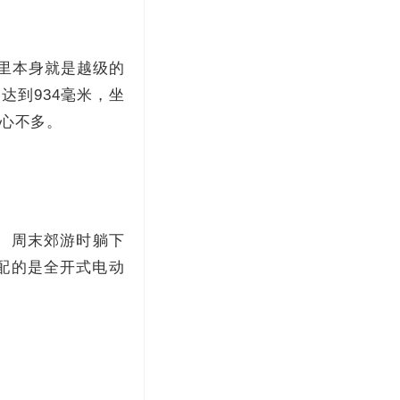
级里本身就是越级的
达到934毫米，坐
心不多。
憩、周末郊游时躺下
幕配的是全开式电动