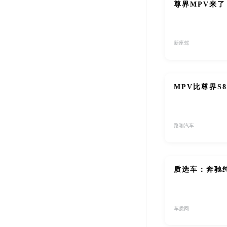
尊界MPV来
新座驾
MPV比尊界S
路咖汽车
质选车：奔驰
车质网