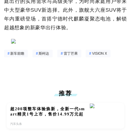
庭出行的实用需求与高级美学，为时尚家庭用户带来
中大型豪华SUV新选择。此外，旗舰大六座SUV将于
年内重磅登场，首搭宁德时代麒麟凝聚态电池，解锁
超越想象的新豪华出行体验。
#
新车前瞻
#
斯柯达
#
雷丁芒果
#
VISION X
推荐
超200项整车体验焕新，全新一代sm
art精灵1号上市，售价14.99万元起
汽车头条