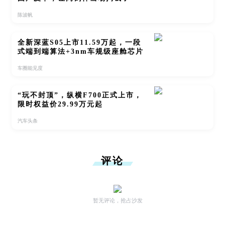
陈波帆
全新深蓝S05上市11.59万起，一段
式端到端算法+3nm车规级座舱芯片
车圈能见度
“玩不封顶”，纵横F700正式上市，
限时权益价29.99万元起
汽车头条
评论
暂无评论，抢占沙发