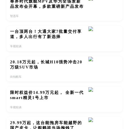
尊界时代旗舰MPV及华为全场景新
品发布会开幕，多款重磅新产品发布
智选车
一台顶两台！大通大家7批量交付享
道，多人出行有了新选择
车视轮谈
20.18万元起，长城H10强势冲击20
万级SUV市场
街拍酷车
限时权益价14.99万元起， 全新一代
smart精灵1号上市
车视轮谈
29.99万起，这台能拖房车能越野的
国产皮卡，让阎鹤祥当场掏钱了