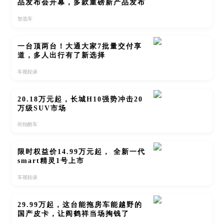
品发布会开幕，多款重磅新产品发布
智选车
一台顶两台！大通大家7批量交付享
道，多人出行有了新选择
车视轮谈
20.18万元起，长城H10强势冲击20
万级SUV市场
街拍酷车
限时权益价14.99万元起， 全新一代
smart精灵1号上市
车视轮谈
29.99万起，这台能拖房车能越野的
国产皮卡，让阎鹤祥当场掏钱了