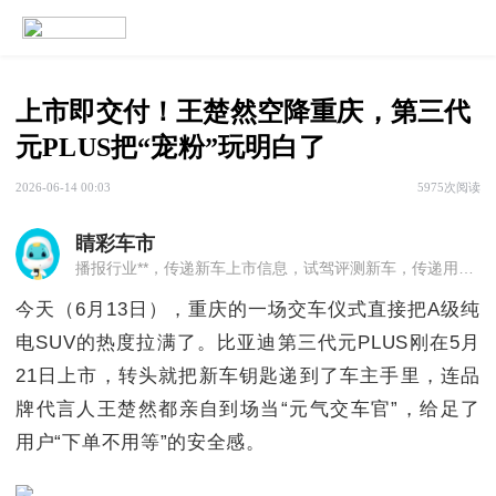
上市即交付！王楚然空降重庆，第三代
元PLUS把“宠粉”玩明白了
2026-06-14 00:03
5975次阅读
睛彩车市
播报行业**，传递新车上市信息，试驾评测新车，传递用车知识。播出平台：重庆电视台睛彩重庆频道19:00-19:30之间（每天）
今天（6月13日），重庆的一场交车仪式直接把A级纯
电SUV的热度拉满了。比亚迪第三代元PLUS刚在5月
21日上市，转头就把新车钥匙递到了车主手里，连品
牌代言人王楚然都亲自到场当“元气交车官”，给足了
用户“下单不用等”的安全感。