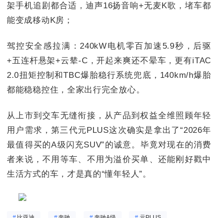
架手机追剧都合适，迪声16扬音响+无麦K歌，堵车都
能变成移动K房；
驾控安全感拉满：240kW电机零百加速5.9秒，后驱
+五连杆悬架+云辇-C，开起来爽还不晕车，更有iTAC
2.0扭矩控制和TBC爆胎稳行系统兜底，140km/h爆胎
都能稳稳控住，全家出行完全放心。
从上市到交车无缝衔接，从产品到权益全维照顾年轻
用户需求，第三代元PLUS这次确实是拿出了“2026年
最值得买的A级闪充SUV”的诚意。毕竟对现在的消费
者来说，不用等车、不用为溢价买单、还能刚好戳中
生活方式的车，才是真的“懂年轻人”。
#
比亚迪
#
奔驰
#
奔驰A级
#
元PLUS