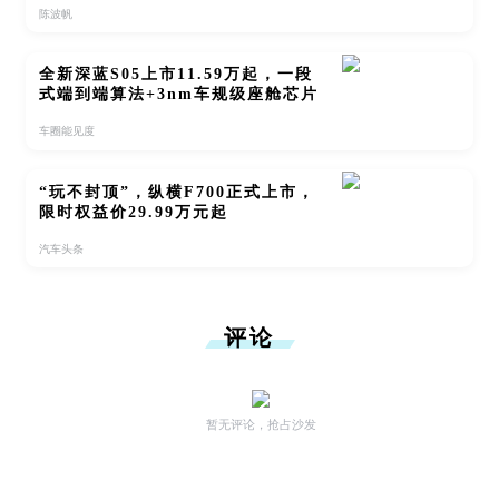
陈波帆
全新深蓝S05上市11.59万起，一段
式端到端算法+3nm车规级座舱芯片
车圈能见度
“玩不封顶”，纵横F700正式上市，
限时权益价29.99万元起
汽车头条
评论
暂无评论，抢占沙发